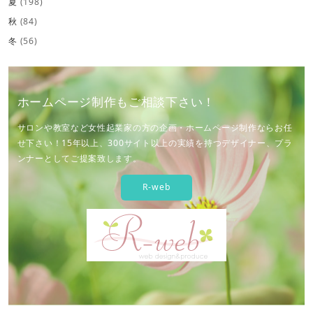
夏
(198)
秋
(84)
冬
(56)
ホームページ制作もご相談下さい！
サロンや教室など女性起業家の方の企画・ホームページ制作ならお任
せ下さい！15年以上、300サイト以上の実績を持つデザイナー、プラ
ンナーとしてご提案致します。
R-web