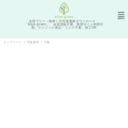
MENU
全部フリー（無料）の写真素材ダウンロード
「blue-green」 会員登録不要、商用サイト利用可
能、クレジット表記・リンク不要、加工OK
トップページ
写真素材
大阪