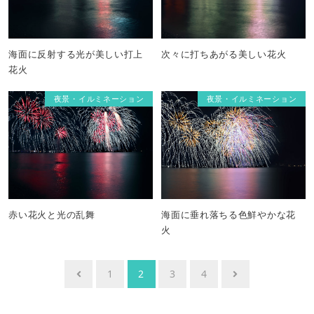
海面に反射する光が美しい打上
次々に打ちあがる美しい花火
花火
夜景・イルミネーション
夜景・イルミネーション
赤い花火と光の乱舞
海面に垂れ落ちる色鮮やかな花
火
投
1
2
3
4
稿
ナ