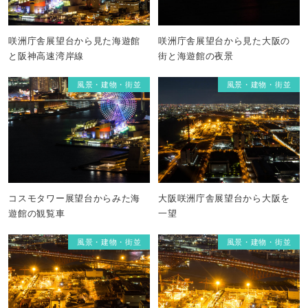
咲洲庁舎展望台から見た海遊館
咲洲庁舎展望台から見た大阪の
と阪神高速湾岸線
街と海遊館の夜景
風景・建物・街並
風景・建物・街並
コスモタワー展望台からみた海
大阪咲洲庁舎展望台から大阪を
遊館の観覧車
一望
風景・建物・街並
風景・建物・街並