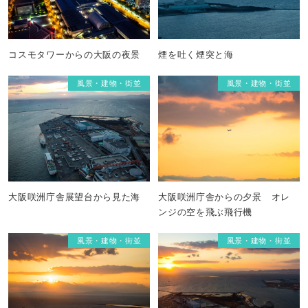
コスモタワーからの大阪の夜景
煙を吐く煙突と海
風景・建物・街並
風景・建物・街並
大阪咲洲庁舎展望台から見た海
大阪咲洲庁舎からの夕景 オレ
ンジの空を飛ぶ飛行機
風景・建物・街並
風景・建物・街並