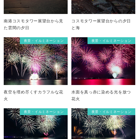
南港コスモタワー展望台から見
コスモタワー展望台からの夕日
た雲間の夕日
と海
夜景・イルミネーション
夜景・イルミネーション
夜空を埋め尽くすカラフルな花
水面を真っ赤に染める光を放つ
火
花火
夜景・イルミネーション
夜景・イルミネーション