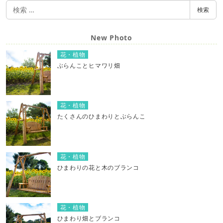
検
ビ
検索
索
ゲ
ー
New Photo
シ
花・植物
ョ
ぶらんことヒマワリ畑
ン
花・植物
たくさんのひまわりとぶらんこ
花・植物
ひまわりの花と木のブランコ
花・植物
ひまわり畑とブランコ