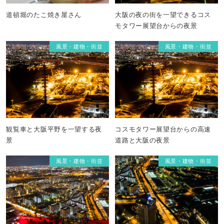
道頓堀のたこ焼き屋さん
大阪の夜の街を一望できるコス
モタワー展望台からの夜景
風景・建物・街並
風景・建物・街並
観覧車と大阪平野を一望する夜
コスモタワー展望台からの高速
景
道路と大阪の夜景
風景・建物・街並
風景・建物・街並