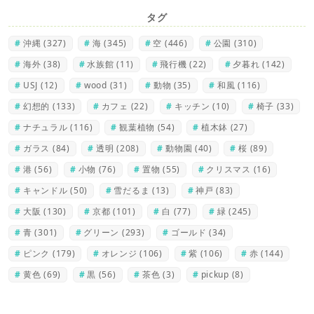
タグ
沖縄
(327)
海
(345)
空
(446)
公園
(310)
海外
(38)
水族館
(11)
飛行機
(22)
夕暮れ
(142)
USJ
(12)
wood
(31)
動物
(35)
和風
(116)
幻想的
(133)
カフェ
(22)
キッチン
(10)
椅子
(33)
ナチュラル
(116)
観葉植物
(54)
植木鉢
(27)
ガラス
(84)
透明
(208)
動物園
(40)
桜
(89)
港
(56)
小物
(76)
置物
(55)
クリスマス
(16)
キャンドル
(50)
雪だるま
(13)
神戸
(83)
大阪
(130)
京都
(101)
白
(77)
緑
(245)
青
(301)
グリーン
(293)
ゴールド
(34)
ピンク
(179)
オレンジ
(106)
紫
(106)
赤
(144)
黄色
(69)
黒
(56)
茶色
(3)
pickup
(8)