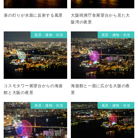
港の灯りが水面に反射する風景
大阪咲洲庁舎展望台から見た大
阪湾の夜景
風景・建物・街並
風景・建物・街並
コスモタワー展望台からの海遊
海遊館と一面に広がる大阪の夜
館と大阪の夜景
景
風景・建物・街並
風景・建物・街並