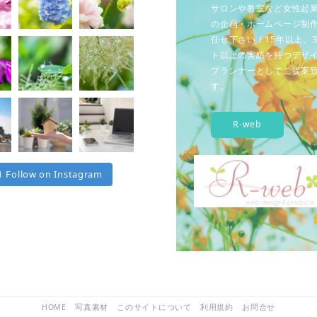
サロンや教室など女性起
の企画・ホームページ制
任せ下さい！15年以上、3
ト以上の実績を持つデザ
プランナーとしてご提案
す。
R-web
Follow on Instagram
HOME
写真素材
このサイトについて
利用規約
お問合せ