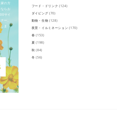
業家の方
フード・ドリンク
(124)
作ならお
ダイビング
(70)
00サイ
イナー、
動物・生物
(128)
致しま
夜景・イルミネーション
(170)
春
(153)
夏
(198)
秋
(84)
冬
(56)