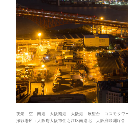
夜景 空 南港 大阪南港 大阪港 展望台 コスモタワ
撮影場所：大阪府大阪市住之江区南港北 大阪府咲洲庁舎