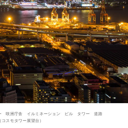
ー 咲洲庁舎 イルミネーション ビル タワー 道路
（コスモタワー展望台）