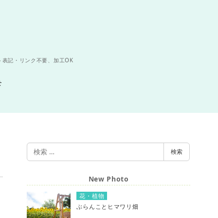
ト表記・リンク不要、加工OK
せ
検
検索
索
New Photo
花・植物
ぶらんことヒマワリ畑