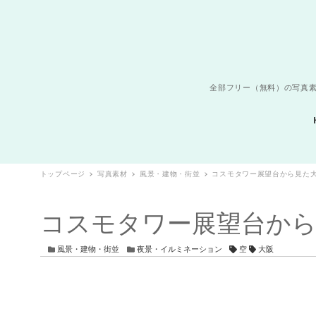
全部フリー（無料）の写真素
トップページ
写真素材
風景・建物・街並
コスモタワー展望台から見た
コスモタワー展望台から
カテゴリー
カテゴリー
タグ
風景・建物・街並
夜景・イルミネーション
空
大阪