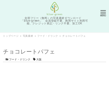
MENU
全部フリー（無料）の写真素材ダウンロード
「blue-green」 会員登録不要、商用サイト利用可
能、クレジット表記・リンク不要、加工OK
トップページ
写真素材
フード・ドリンク
チョコレートパフェ
チョコレートパフェ
カテゴリー
タグ
フード・ドリンク
大阪