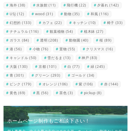
海外
(38)
水族館
(11)
飛行機
(22)
夕暮れ
(142)
USJ
(12)
wood
(31)
動物
(35)
和風
(116)
幻想的
(133)
カフェ
(22)
キッチン
(10)
椅子
(33)
ナチュラル
(116)
観葉植物
(54)
植木鉢
(27)
ガラス
(84)
透明
(208)
動物園
(40)
桜
(89)
港
(56)
小物
(76)
置物
(55)
クリスマス
(16)
キャンドル
(50)
雪だるま
(13)
神戸
(83)
大阪
(130)
京都
(101)
白
(77)
緑
(245)
青
(301)
グリーン
(293)
ゴールド
(34)
ピンク
(179)
オレンジ
(106)
紫
(106)
赤
(144)
黄色
(69)
黒
(56)
茶色
(3)
pickup
(8)
ホームページ制作もご相談下さい！