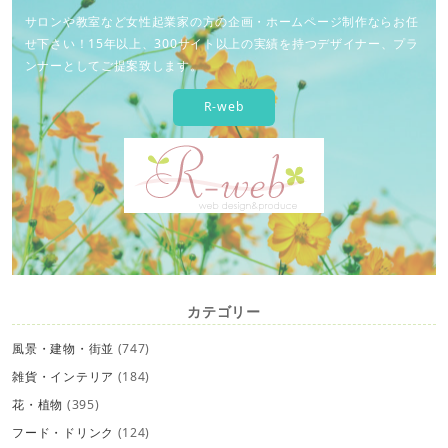
サロンや教室など女性起業家の方の企画・ホームページ制作ならお任
せ下さい！15年以上、300サイト以上の実績を持つデザイナー、プラ
ンナーとしてご提案致します。
R-web
カテゴリー
風景・建物・街並
(747)
雑貨・インテリア
(184)
花・植物
(395)
フード・ドリンク
(124)