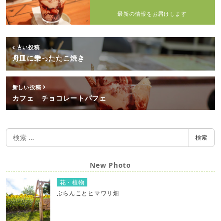
最新の情報をお届けします
古い投稿
舟皿に乗ったたこ焼き
新しい投稿
カフェ チョコレートパフェ
検
検索
索
New Photo
花・植物
ぶらんことヒマワリ畑