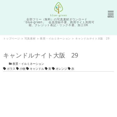
MENU
全部フリー（無料）の写真素材ダウンロード
「blue-green」 会員登録不要、商用サイト利用可
能、クレジット表記・リンク不要、加工OK
トップページ
写真素材
夜景・イルミネーション
キャンドルナイト大阪 29
キャンドルナイト大阪 29
カテゴリー
夜景・イルミネーション
タグ
ガラス
小物
キャンドル
青
オレンジ
赤