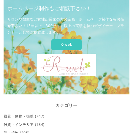
ホームページ制作もご相談下さい！
サロンや教室など女性起業家の方の企画・ホームページ制作ならお任
せ下さい！15年以上、300サイト以上の実績を持つデザイナー、プラ
ンナーとしてご提案致します。
R-web
カテゴリー
風景・建物・街並
(747)
雑貨・インテリア
(184)
花・植物
(395)