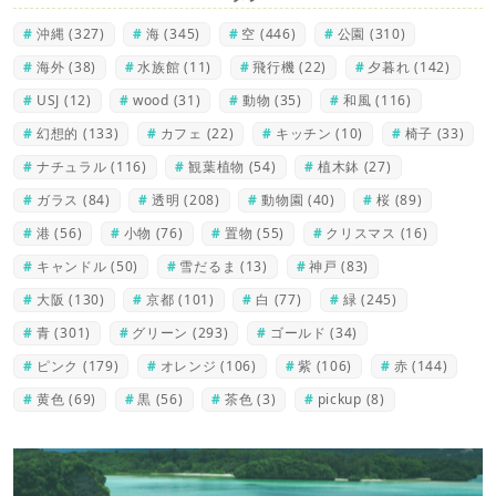
沖縄
(327)
海
(345)
空
(446)
公園
(310)
海外
(38)
水族館
(11)
飛行機
(22)
夕暮れ
(142)
USJ
(12)
wood
(31)
動物
(35)
和風
(116)
幻想的
(133)
カフェ
(22)
キッチン
(10)
椅子
(33)
ナチュラル
(116)
観葉植物
(54)
植木鉢
(27)
ガラス
(84)
透明
(208)
動物園
(40)
桜
(89)
港
(56)
小物
(76)
置物
(55)
クリスマス
(16)
キャンドル
(50)
雪だるま
(13)
神戸
(83)
大阪
(130)
京都
(101)
白
(77)
緑
(245)
青
(301)
グリーン
(293)
ゴールド
(34)
ピンク
(179)
オレンジ
(106)
紫
(106)
赤
(144)
黄色
(69)
黒
(56)
茶色
(3)
pickup
(8)