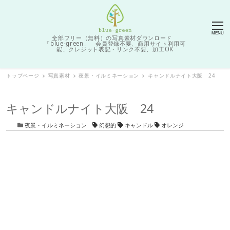
MENU
全部フリー（無料）の写真素材ダウンロード
「blue-green」 会員登録不要、商用サイト利用可
能、クレジット表記・リンク不要、加工OK
トップページ
写真素材
夜景・イルミネーション
キャンドルナイト大阪 24
キャンドルナイト大阪 24
カテゴリー
タグ
夜景・イルミネーション
幻想的
キャンドル
オレンジ