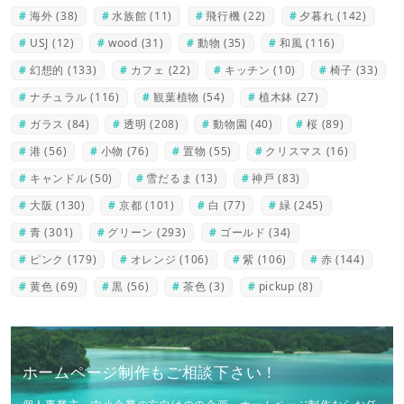
海外
(38)
水族館
(11)
飛行機
(22)
夕暮れ
(142)
USJ
(12)
wood
(31)
動物
(35)
和風
(116)
幻想的
(133)
カフェ
(22)
キッチン
(10)
椅子
(33)
ナチュラル
(116)
観葉植物
(54)
植木鉢
(27)
ガラス
(84)
透明
(208)
動物園
(40)
桜
(89)
港
(56)
小物
(76)
置物
(55)
クリスマス
(16)
キャンドル
(50)
雪だるま
(13)
神戸
(83)
大阪
(130)
京都
(101)
白
(77)
緑
(245)
青
(301)
グリーン
(293)
ゴールド
(34)
ピンク
(179)
オレンジ
(106)
紫
(106)
赤
(144)
黄色
(69)
黒
(56)
茶色
(3)
pickup
(8)
ホームページ制作もご相談下さい！