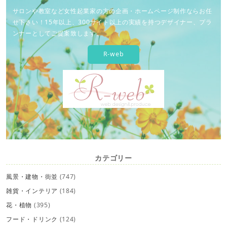
サロンや教室など女性起業家の方の企画・ホームページ制作ならお任
せ下さい！15年以上、300サイト以上の実績を持つデザイナー、プラ
ンナーとしてご提案致します。
R-web
カテゴリー
風景・建物・街並
(747)
雑貨・インテリア
(184)
花・植物
(395)
フード・ドリンク
(124)