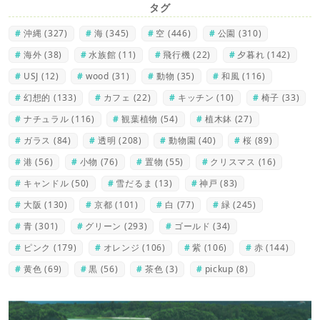
タグ
沖縄
(327)
海
(345)
空
(446)
公園
(310)
海外
(38)
水族館
(11)
飛行機
(22)
夕暮れ
(142)
USJ
(12)
wood
(31)
動物
(35)
和風
(116)
幻想的
(133)
カフェ
(22)
キッチン
(10)
椅子
(33)
ナチュラル
(116)
観葉植物
(54)
植木鉢
(27)
ガラス
(84)
透明
(208)
動物園
(40)
桜
(89)
港
(56)
小物
(76)
置物
(55)
クリスマス
(16)
キャンドル
(50)
雪だるま
(13)
神戸
(83)
大阪
(130)
京都
(101)
白
(77)
緑
(245)
青
(301)
グリーン
(293)
ゴールド
(34)
ピンク
(179)
オレンジ
(106)
紫
(106)
赤
(144)
黄色
(69)
黒
(56)
茶色
(3)
pickup
(8)