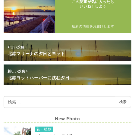
この記事が気に入ったら
いいね！しよう
最新の情報をお届けします
古い投稿
北港マリーナの夕日とヨット
新しい投稿
北港ヨットハーバーに沈む夕日
検
検索
索
New Photo
花・植物