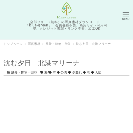
MENU
全部フリー（無料）の写真素材ダウンロード
「blue-green」 会員登録不要、商用サイト利用可
能、クレジット表記・リンク不要、加工OK
トップページ
写真素材
風景・建物・街並
沈む夕日 北港マリーナ
沈む夕日 北港マリーナ
カテゴリー
タグ
風景・建物・街並
海
空
公園
夕暮れ
港
大阪