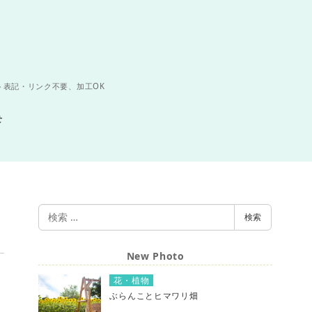
ト表記・リンク不要、加工OK
せ
検
検索
索
New Photo
花・植物
ぶらんことヒマワリ畑