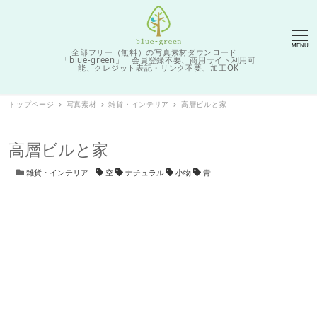
MENU
全部フリー（無料）の写真素材ダウンロード
「blue-green」 会員登録不要、商用サイト利用可
能、クレジット表記・リンク不要、加工OK
トップページ
写真素材
雑貨・インテリア
高層ビルと家
高層ビルと家
カテゴリー
タグ
雑貨・インテリア
空
ナチュラル
小物
青