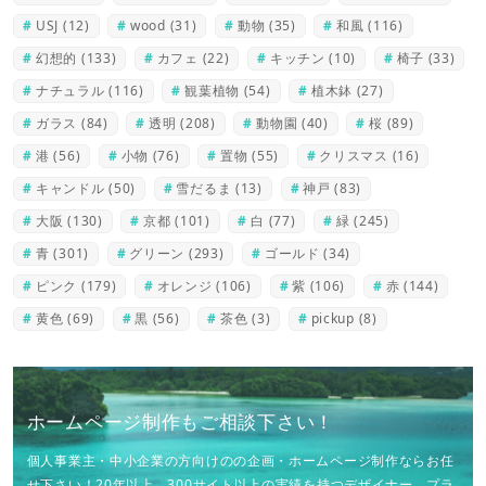
USJ
(12)
wood
(31)
動物
(35)
和風
(116)
幻想的
(133)
カフェ
(22)
キッチン
(10)
椅子
(33)
ナチュラル
(116)
観葉植物
(54)
植木鉢
(27)
ガラス
(84)
透明
(208)
動物園
(40)
桜
(89)
港
(56)
小物
(76)
置物
(55)
クリスマス
(16)
キャンドル
(50)
雪だるま
(13)
神戸
(83)
大阪
(130)
京都
(101)
白
(77)
緑
(245)
青
(301)
グリーン
(293)
ゴールド
(34)
ピンク
(179)
オレンジ
(106)
紫
(106)
赤
(144)
黄色
(69)
黒
(56)
茶色
(3)
pickup
(8)
ホームページ制作もご相談下さい！
個人事業主・中小企業の方向けのの企画・ホームページ制作ならお任
せ下さい！20年以上、300サイト以上の実績を持つデザイナー、プラ