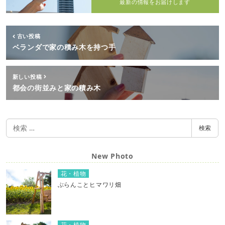
最新の情報をお届けします
古い投稿
ベランダで家の積み木を持つ手
新しい投稿
都会の街並みと家の積み木
検
検索
索
New Photo
花・植物
ぶらんことヒマワリ畑
花・植物