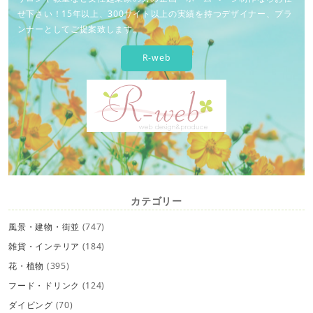
せ下さい！15年以上、300サイト以上の実績を持つデザイナー、プラ
ンナーとしてご提案致します。
R-web
カテゴリー
風景・建物・街並
(747)
雑貨・インテリア
(184)
花・植物
(395)
フード・ドリンク
(124)
ダイビング
(70)