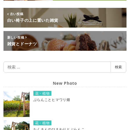
古い投稿
白い椅子の上に置いた雑貨
新しい投稿
雑貨とドーナツ
検
検索
索
New Photo
花・植物
ぶらんことヒマワリ畑
花・植物
たくさんのひまわりとぶらんこ