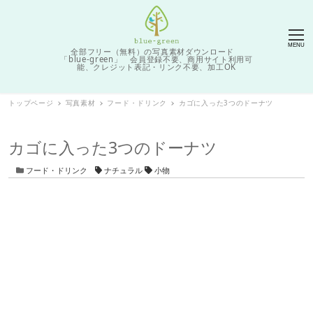
MENU
全部フリー（無料）の写真素材ダウンロード
「blue-green」 会員登録不要、商用サイト利用可
能、クレジット表記・リンク不要、加工OK
トップページ
写真素材
フード・ドリンク
カゴに入った3つのドーナツ
カゴに入った3つのドーナツ
カテゴリー
タグ
フード・ドリンク
ナチュラル
小物