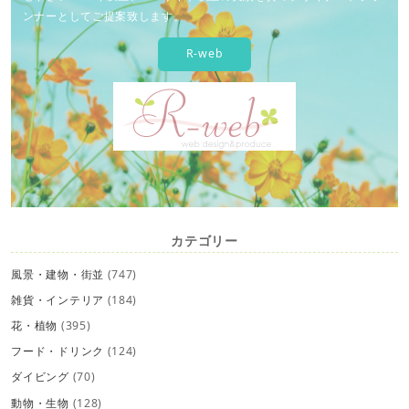
ンナーとしてご提案致します。
R-web
カテゴリー
風景・建物・街並
(747)
雑貨・インテリア
(184)
花・植物
(395)
フード・ドリンク
(124)
ダイビング
(70)
動物・生物
(128)