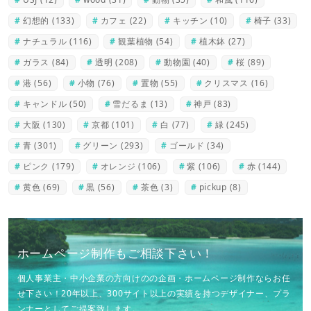
幻想的
(133)
カフェ
(22)
キッチン
(10)
椅子
(33)
ナチュラル
(116)
観葉植物
(54)
植木鉢
(27)
ガラス
(84)
透明
(208)
動物園
(40)
桜
(89)
港
(56)
小物
(76)
置物
(55)
クリスマス
(16)
キャンドル
(50)
雪だるま
(13)
神戸
(83)
大阪
(130)
京都
(101)
白
(77)
緑
(245)
青
(301)
グリーン
(293)
ゴールド
(34)
ピンク
(179)
オレンジ
(106)
紫
(106)
赤
(144)
黄色
(69)
黒
(56)
茶色
(3)
pickup
(8)
ホームページ制作もご相談下さい！
個人事業主・中小企業の方向けのの企画・ホームページ制作ならお任
せ下さい！20年以上、300サイト以上の実績を持つデザイナー、プラ
ンナーとしてご提案致します。