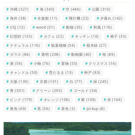
沖縄
(327)
海
(345)
空
(446)
公園
(310)
海外
(38)
水族館
(11)
飛行機
(22)
夕暮れ
(142)
USJ
(12)
wood
(31)
動物
(35)
和風
(116)
幻想的
(133)
カフェ
(22)
キッチン
(10)
椅子
(33)
ナチュラル
(116)
観葉植物
(54)
植木鉢
(27)
ガラス
(84)
透明
(208)
動物園
(40)
桜
(89)
港
(56)
小物
(76)
置物
(55)
クリスマス
(16)
キャンドル
(50)
雪だるま
(13)
神戸
(83)
大阪
(130)
京都
(101)
白
(77)
緑
(245)
青
(301)
グリーン
(293)
ゴールド
(34)
ピンク
(179)
オレンジ
(106)
紫
(106)
赤
(144)
黄色
(69)
黒
(56)
茶色
(3)
pickup
(8)