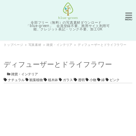
MENU
全部フリー（無料）の写真素材ダウンロード
「blue-green」 会員登録不要、商用サイト利用可
能、クレジット表記・リンク不要、加工OK
トップページ
写真素材
雑貨・インテリア
ディフューザーとドライフラワー
ディフューザーとドライフラワー
カテゴリー
雑貨・インテリア
タグ
ナチュラル
観葉植物
植木鉢
ガラス
透明
小物
緑
ピンク