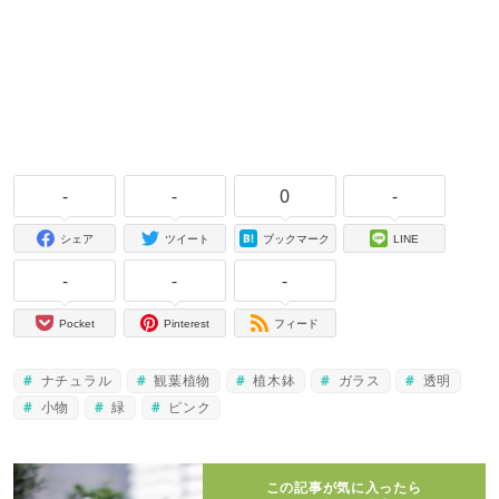
-
-
0
-
シェア
ツイート
ブックマーク
LINE
-
-
-
Pocket
Pinterest
フィード
ナチュラル
観葉植物
植木鉢
ガラス
透明
小物
緑
ピンク
この記事が気に入ったら