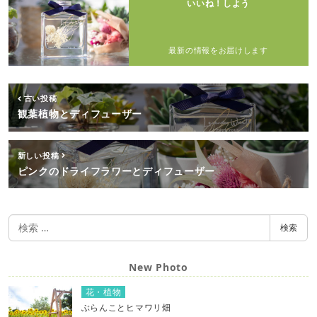
いいね！しよう
最新の情報をお届けします
古い投稿
観葉植物とディフューザー
新しい投稿
ピンクのドライフラワーとディフューザー
検
検索
索
New Photo
花・植物
ぶらんことヒマワリ畑