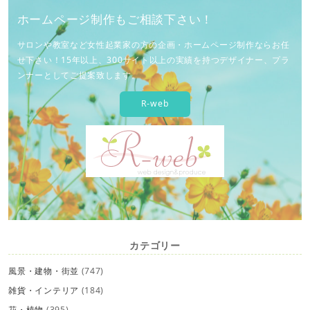
ホームページ制作もご相談下さい！
サロンや教室など女性起業家の方の企画・ホームページ制作ならお任
せ下さい！15年以上、300サイト以上の実績を持つデザイナー、プラ
ンナーとしてご提案致します。
R-web
カテゴリー
風景・建物・街並
(747)
雑貨・インテリア
(184)
花・植物
(395)