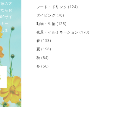
業家の方
フード・ドリンク
(124)
作ならお
ダイビング
(70)
00サイ
イナー、
動物・生物
(128)
致しま
夜景・イルミネーション
(170)
春
(153)
夏
(198)
秋
(84)
冬
(56)