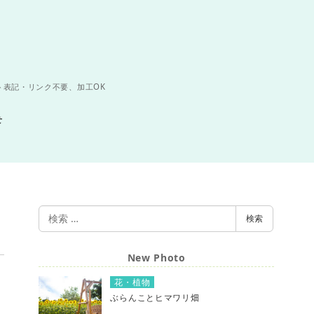
ト表記・リンク不要、加工OK
せ
検
検索
索
New Photo
花・植物
ぶらんことヒマワリ畑