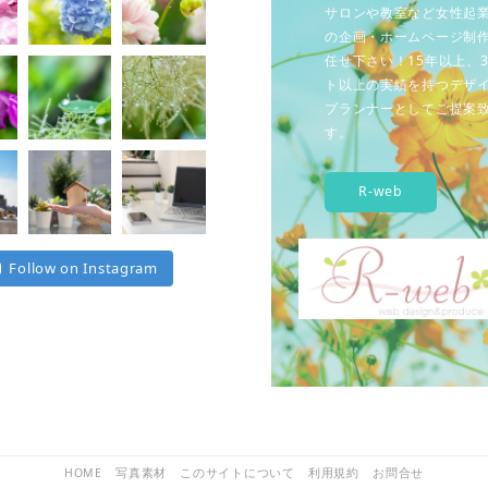
サロンや教室など女性起
の企画・ホームページ制
任せ下さい！15年以上、3
ト以上の実績を持つデザ
プランナーとしてご提案
す。
R-web
Follow on Instagram
HOME
写真素材
このサイトについて
利用規約
お問合せ