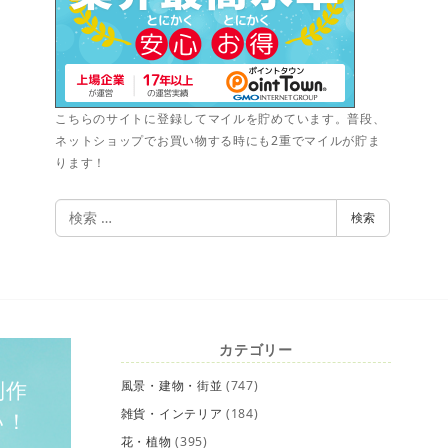
こちらのサイトに登録してマイルを貯めています。普段、
ネットショップでお買い物する時にも2重でマイルが貯ま
ります！
検
検索
索
カテゴリー
制作
風景・建物・街並
(747)
雑貨・インテリア
(184)
い！
花・植物
(395)