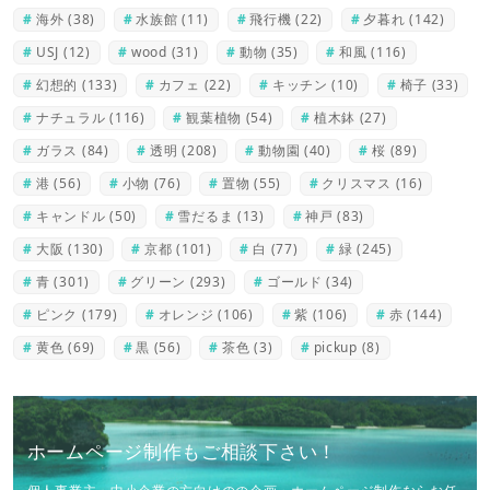
海外
(38)
水族館
(11)
飛行機
(22)
夕暮れ
(142)
USJ
(12)
wood
(31)
動物
(35)
和風
(116)
幻想的
(133)
カフェ
(22)
キッチン
(10)
椅子
(33)
ナチュラル
(116)
観葉植物
(54)
植木鉢
(27)
ガラス
(84)
透明
(208)
動物園
(40)
桜
(89)
港
(56)
小物
(76)
置物
(55)
クリスマス
(16)
キャンドル
(50)
雪だるま
(13)
神戸
(83)
大阪
(130)
京都
(101)
白
(77)
緑
(245)
青
(301)
グリーン
(293)
ゴールド
(34)
ピンク
(179)
オレンジ
(106)
紫
(106)
赤
(144)
黄色
(69)
黒
(56)
茶色
(3)
pickup
(8)
ホームページ制作もご相談下さい！