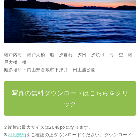
瀬戸内海 瀬戸大橋 船 夕暮れ 夕日 夕焼け 海 空 瀬
戸大橋 橋
撮影場所：岡山県倉敷市下津井 田土浦公園
写真の無料ダウンロードはこちらをクリ
ック
※縦横の最大サイズは2048pxになります。
※
利用規約
をご確認の上ダウンロードください。ダウンロード