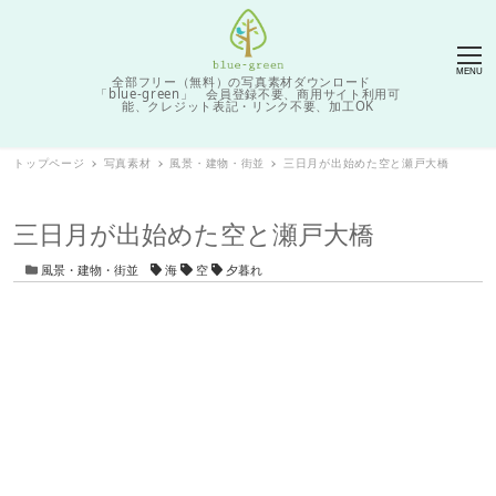
MENU
全部フリー（無料）の写真素材ダウンロード
「blue-green」 会員登録不要、商用サイト利用可
能、クレジット表記・リンク不要、加工OK
トップページ
写真素材
風景・建物・街並
三日月が出始めた空と瀬戸大橋
三日月が出始めた空と瀬戸大橋
カテゴリー
タグ
風景・建物・街並
海
空
夕暮れ