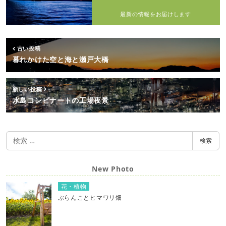
最新の情報をお届けします
古い投稿
暮れかけた空と海と瀬戸大橋
新しい投稿
水島コンビナートの工場夜景
検
検索
索
New Photo
花・植物
ぶらんことヒマワリ畑