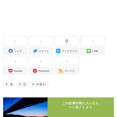
-
-
0
-
シェア
ツイート
ブックマーク
LINE
-
-
-
Pocket
Pinterest
フィード
海
空
夕暮れ
この記事が気に入ったら
いいね！しよう