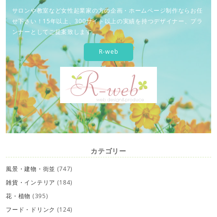
サロンや教室など女性起業家の方の企画・ホームページ制作ならお任
せ下さい！15年以上、300サイト以上の実績を持つデザイナー、プラ
ンナーとしてご提案致します。
R-web
カテゴリー
風景・建物・街並
(747)
雑貨・インテリア
(184)
花・植物
(395)
フード・ドリンク
(124)