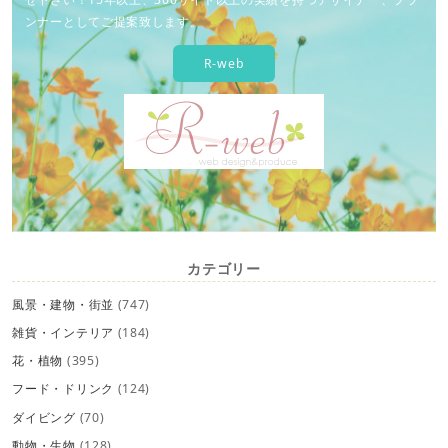
ンナーとしてご提案致します。
R-web
カテゴリー
風景・建物・街並
(747)
雑貨・インテリア
(184)
花・植物
(395)
フード・ドリンク
(124)
ダイビング
(70)
動物・生物
(128)