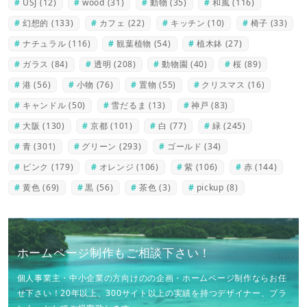
USJ
(12)
wood
(31)
動物
(35)
和風
(116)
幻想的
(133)
カフェ
(22)
キッチン
(10)
椅子
(33)
ナチュラル
(116)
観葉植物
(54)
植木鉢
(27)
ガラス
(84)
透明
(208)
動物園
(40)
桜
(89)
港
(56)
小物
(76)
置物
(55)
クリスマス
(16)
キャンドル
(50)
雪だるま
(13)
神戸
(83)
大阪
(130)
京都
(101)
白
(77)
緑
(245)
青
(301)
グリーン
(293)
ゴールド
(34)
ピンク
(179)
オレンジ
(106)
紫
(106)
赤
(144)
黄色
(69)
黒
(56)
茶色
(3)
pickup
(8)
ホームページ制作もご相談下さい！
個人事業主・中小企業の方向けのの企画・ホームページ制作ならお任
せ下さい！20年以上、300サイト以上の実績を持つデザイナー、プラ