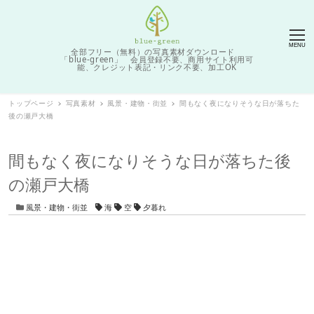
MENU
全部フリー（無料）の写真素材ダウンロード
「blue-green」 会員登録不要、商用サイト利用可
能、クレジット表記・リンク不要、加工OK
トップページ
写真素材
風景・建物・街並
間もなく夜になりそうな日が落ちた
後の瀬戸大橋
間もなく夜になりそうな日が落ちた後
の瀬戸大橋
カテゴリー
タグ
風景・建物・街並
海
空
夕暮れ