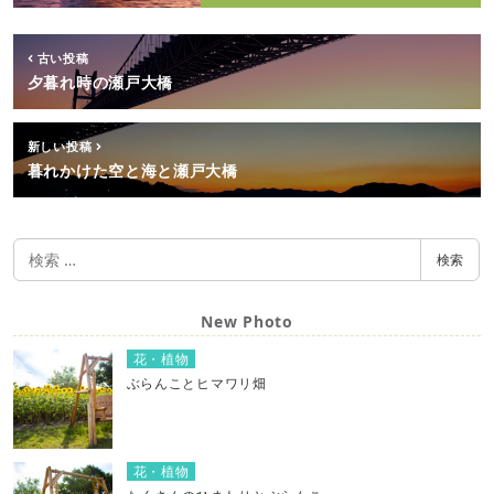
古い投稿
夕暮れ時の瀬戸大橋
新しい投稿
暮れかけた空と海と瀬戸大橋
検
検索
索
New Photo
花・植物
ぶらんことヒマワリ畑
花・植物