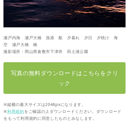
瀬戸内海 瀬戸大橋 漁港 船 夕暮れ 夕日 夕焼け 海
空 瀬戸大橋 橋
撮影場所：岡山県倉敷市下津井 田土浦公園
写真の無料ダウンロードはこちらをクリ
ック
※縦横の最大サイズは2048pxになります。
※
利用規約
をご確認の上ダウンロードください。ダウンロード
をもって利用規約に同意したものとみなします。