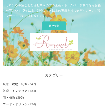
サロンや教室など女性起業家の方の企画・ホームページ制作ならお任
せ下さい！15年以上、300サイト以上の実績を持つデザイナー、プラ
ンナーとしてご提案致します。
R-web
カテゴリー
風景・建物・街並
(747)
雑貨・インテリア
(184)
花・植物
(395)
フード・ドリンク
(124)