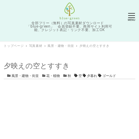
MENU
全部フリー（無料）の写真素材ダウンロード
「blue-green」 会員登録不要、商用サイト利用可
能、クレジット表記・リンク不要、加工OK
トップページ
写真素材
風景・建物・街並
夕映えの空とすすき
夕映えの空とすすき
カテゴリー
カテゴリー
カテゴリー
タグ
風景・建物・街並
花・植物
秋
空
夕暮れ
ゴールド