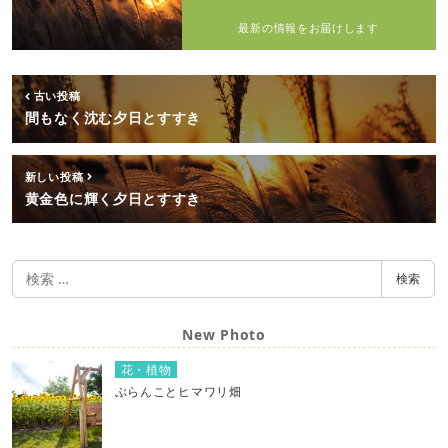
最新の情報をお届けします
古い投稿
間もなく沈む夕日とすすき
新しい投稿
黄金色に輝く夕日とすすき
検
検索
索
New Photo
花・植物
ぶらんことヒマワリ畑