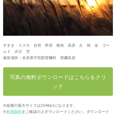
すすき ススキ 自然 野原 晩秋 高原 丘 秋 金 ゴー
ルド 夕日 空
撮影場所：奈良県宇陀郡曽爾村 曽爾高原
写真の無料ダウンロードはこちらをクリ
ック
※縦横の最大サイズは2048pxになります。
※
利用規約
をご確認の上ダウンロードください。ダウンロード