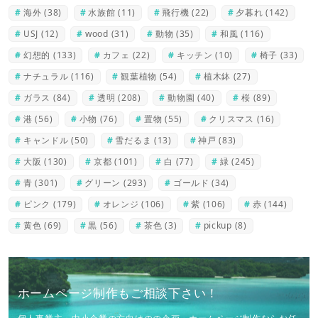
海外
(38)
水族館
(11)
飛行機
(22)
夕暮れ
(142)
USJ
(12)
wood
(31)
動物
(35)
和風
(116)
幻想的
(133)
カフェ
(22)
キッチン
(10)
椅子
(33)
ナチュラル
(116)
観葉植物
(54)
植木鉢
(27)
ガラス
(84)
透明
(208)
動物園
(40)
桜
(89)
港
(56)
小物
(76)
置物
(55)
クリスマス
(16)
キャンドル
(50)
雪だるま
(13)
神戸
(83)
大阪
(130)
京都
(101)
白
(77)
緑
(245)
青
(301)
グリーン
(293)
ゴールド
(34)
ピンク
(179)
オレンジ
(106)
紫
(106)
赤
(144)
黄色
(69)
黒
(56)
茶色
(3)
pickup
(8)
ホームページ制作もご相談下さい！