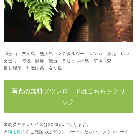
和歌山 友が島 無人島 ノスタルジー レンガ 煉瓦 レン
ガ造り 階段 廃墟 砲台 ラピュタの島 草木 森
撮影場所：和歌山県 友が島
写真の無料ダウンロードはこちらをクリ
ック
※縦横の最大サイズは2048pxになります。
※
利用規約
をご確認の上ダウンロードください。ダウンロード