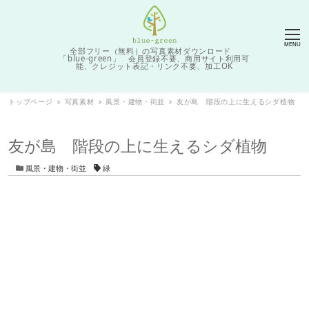
MENU
全部フリー（無料）の写真素材ダウンロード
「blue-green」 会員登録不要、商用サイト利用可
能、クレジット表記・リンク不要、加工OK
トップページ
写真素材
風景・建物・街並
友が島 階段の上に生えるシダ植物
友が島 階段の上に生えるシダ植物
カテゴリー
タグ
風景・建物・街並
緑