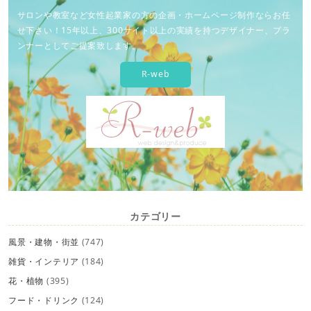
サロンや教室など女性起業家の方の企画・ホームページ制作ならお任
せ下さい！15年以上、300サイト以上の実績を持つデザイナー、プラ
ンナーとしてご提案致します。
R-web
カテゴリー
風景・建物・街並
(747)
雑貨・インテリア
(184)
花・植物
(395)
フード・ドリンク
(124)