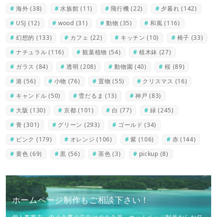
海外
(38)
水族館
(11)
飛行機
(22)
夕暮れ
(142)
USJ
(12)
wood
(31)
動物
(35)
和風
(116)
幻想的
(133)
カフェ
(22)
キッチン
(10)
椅子
(33)
ナチュラル
(116)
観葉植物
(54)
植木鉢
(27)
ガラス
(84)
透明
(208)
動物園
(40)
桜
(89)
港
(56)
小物
(76)
置物
(55)
クリスマス
(16)
キャンドル
(50)
雪だるま
(13)
神戸
(83)
大阪
(130)
京都
(101)
白
(77)
緑
(245)
青
(301)
グリーン
(293)
ゴールド
(34)
ピンク
(179)
オレンジ
(106)
紫
(106)
赤
(144)
黄色
(69)
黒
(56)
茶色
(3)
pickup
(8)
ホームページ制作もご相談下さい！