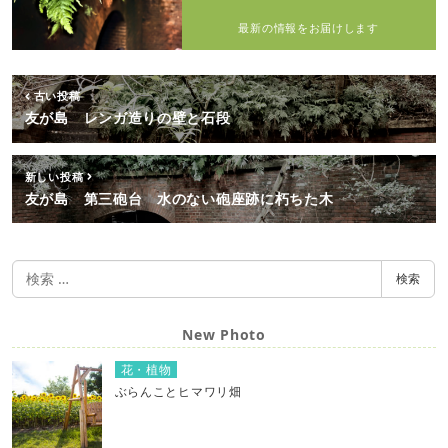
最新の情報をお届けします
古い投稿
友が島 レンガ造りの壁と石段
新しい投稿
友が島 第三砲台 水のない砲座跡に朽ちた木
検
検索
索
New Photo
花・植物
ぶらんことヒマワリ畑