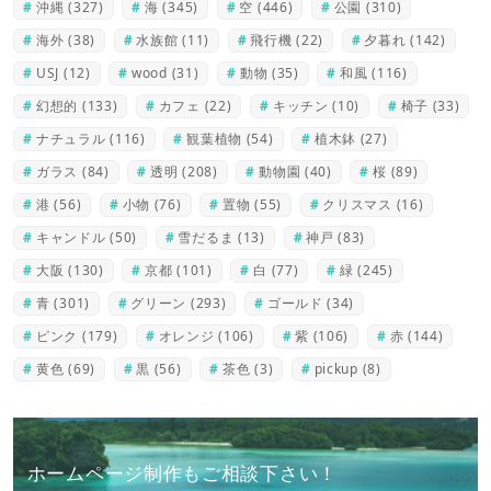
沖縄
(327)
海
(345)
空
(446)
公園
(310)
海外
(38)
水族館
(11)
飛行機
(22)
夕暮れ
(142)
USJ
(12)
wood
(31)
動物
(35)
和風
(116)
幻想的
(133)
カフェ
(22)
キッチン
(10)
椅子
(33)
ナチュラル
(116)
観葉植物
(54)
植木鉢
(27)
ガラス
(84)
透明
(208)
動物園
(40)
桜
(89)
港
(56)
小物
(76)
置物
(55)
クリスマス
(16)
キャンドル
(50)
雪だるま
(13)
神戸
(83)
大阪
(130)
京都
(101)
白
(77)
緑
(245)
青
(301)
グリーン
(293)
ゴールド
(34)
ピンク
(179)
オレンジ
(106)
紫
(106)
赤
(144)
黄色
(69)
黒
(56)
茶色
(3)
pickup
(8)
ホームページ制作もご相談下さい！