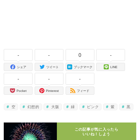
-
-
0
-
シェア
ツイート
ブックマーク
LINE
-
-
-
Pocket
Pinterest
フィード
空
幻想的
大阪
緑
ピンク
紫
黒
この記事が気に入ったら
いいね！しよう