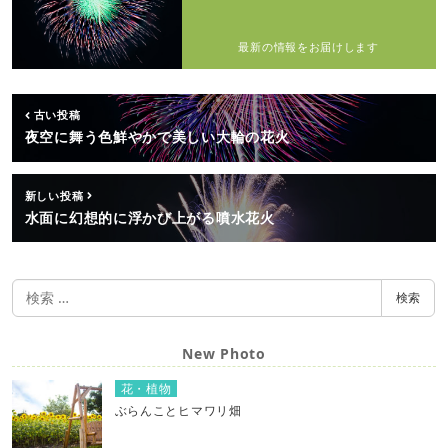
最新の情報をお届けします
古い投稿
夜空に舞う色鮮やかで美しい大輪の花火
新しい投稿
水面に幻想的に浮かび上がる噴水花火
検
検索
索
New Photo
花・植物
ぶらんことヒマワリ畑