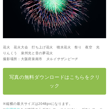
花火 花火大会 打ち上げ花火 噴水花火 祭り 夜空 光
りんくう 泉州光と音の夢花火
撮影場所：大阪府泉南市
タルイサザンビーチ
写真の無料ダウンロードはこちらをクリ
ック
※縦横の最大サイズは2048pxになります。