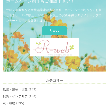
ホームページ制作もご相談下さい！
サロンや教室など女性起業家の方の企画・ホームページ制作ならお任
せ下さい！15年以上、300サイト以上の実績を持つデザイナー、プラ
ンナーとしてご提案致します。
R-web
カテゴリー
風景・建物・街並
(747)
雑貨・インテリア
(184)
花・植物
(395)