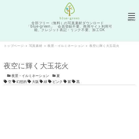
MENU
全部フリー（無料）の写真素材ダウンロード
「blue-green」 会員登録不要、商用サイト利用可
能、クレジット表記・リンク不要、加工OK
トップページ
写真素材
夜景・イルミネーション
夜空に輝く大玉花火
夜空に輝く大玉花火
カテゴリー
カテゴリー
夜景・イルミネーション
夏
タグ
空
幻想的
大阪
緑
ピンク
紫
黒