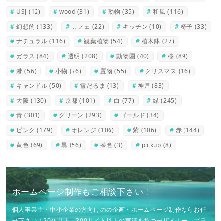
USJ
(12)
wood
(31)
動物
(35)
和風
(116)
幻想的
(133)
カフェ
(22)
キッチン
(10)
椅子
(33)
ナチュラル
(116)
観葉植物
(54)
植木鉢
(27)
ガラス
(84)
透明
(208)
動物園
(40)
桜
(89)
港
(56)
小物
(76)
置物
(55)
クリスマス
(16)
キャンドル
(50)
雪だるま
(13)
神戸
(83)
大阪
(130)
京都
(101)
白
(77)
緑
(245)
青
(301)
グリーン
(293)
ゴールド
(34)
ピンク
(179)
オレンジ
(106)
紫
(106)
赤
(144)
黄色
(69)
黒
(56)
茶色
(3)
pickup
(8)
ホームページ制作もご相談下さい！
個人事業主・中小企業の方向けのの企画・ホームページ制作ならお任
せ下さい！20年以上、300サイト以上の実績を持つデザイナー、プラ