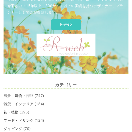
せ下さい！15年以上、300サイト以上の実績を持つデザイナー、プラ
ンナーとしてご提案致します。
R-web
カテゴリー
風景・建物・街並
(747)
雑貨・インテリア
(184)
花・植物
(395)
フード・ドリンク
(124)
ダイビング
(70)