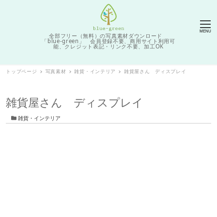
MENU
全部フリー（無料）の写真素材ダウンロード
「blue-green」 会員登録不要、商用サイト利用可
能、クレジット表記・リンク不要、加工OK
トップページ
写真素材
雑貨・インテリア
雑貨屋さん ディスプレイ
雑貨屋さん ディスプレイ
カテゴリー
雑貨・インテリア