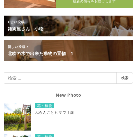
最新の情報をお届けします
古い投稿
雑貨屋さん 小物
新しい投稿
北欧の木で出来た動物の置物 1
検
検索
索
New Photo
花・植物
ぶらんことヒマワリ畑
花・植物