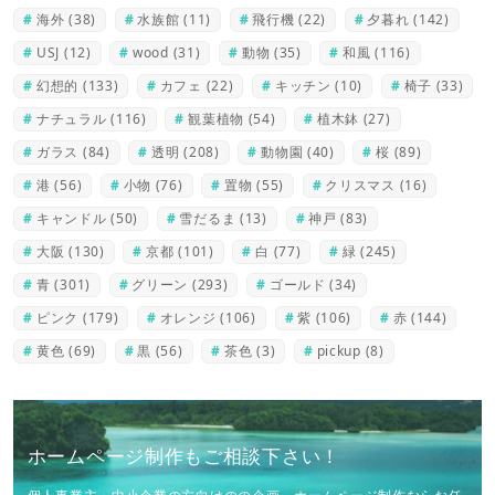
海外
(38)
水族館
(11)
飛行機
(22)
夕暮れ
(142)
USJ
(12)
wood
(31)
動物
(35)
和風
(116)
幻想的
(133)
カフェ
(22)
キッチン
(10)
椅子
(33)
ナチュラル
(116)
観葉植物
(54)
植木鉢
(27)
ガラス
(84)
透明
(208)
動物園
(40)
桜
(89)
港
(56)
小物
(76)
置物
(55)
クリスマス
(16)
キャンドル
(50)
雪だるま
(13)
神戸
(83)
大阪
(130)
京都
(101)
白
(77)
緑
(245)
青
(301)
グリーン
(293)
ゴールド
(34)
ピンク
(179)
オレンジ
(106)
紫
(106)
赤
(144)
黄色
(69)
黒
(56)
茶色
(3)
pickup
(8)
ホームページ制作もご相談下さい！