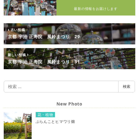
最新の情報をお届けします
古い投稿
京都 宇治 正寿院 風鈴まつり 29
新しい投稿
京都 宇治 正寿院 風鈴まつり 31
検
検索
索
New Photo
花・植物
ぶらんことヒマワリ畑