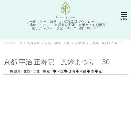
MENU
全部フリー（無料）の写真素材ダウンロード
「blue-green」 会員登録不要、商用サイト利用可
能、クレジット表記・リンク不要、加工OK
トップページ
写真素材
風景・建物・街並
京都 宇治 正寿院 風鈴まつり 30
京都 宇治 正寿院 風鈴まつり 30
カテゴリー
カテゴリー
タグ
風景・建物・街並
夏
和風
透明
京都
青
紫