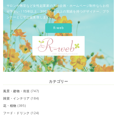
サロンや教室など女性起業家の方の企画・ホームページ制作ならお任
せ下さい！15年以上、300サイト以上の実績を持つデザイナー、プラ
ンナーとしてご提案致します。
R-web
カテゴリー
風景・建物・街並
(747)
雑貨・インテリア
(184)
花・植物
(395)
フード・ドリンク
(124)