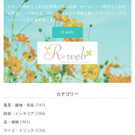
サロンや教室など女性起業家の方の企画・ホームページ制作ならお任
せ下さい！15年以上、300サイト以上の実績を持つデザイナー、プラ
ンナーとしてご提案致します。
R-web
カテゴリー
風景・建物・街並
(747)
雑貨・インテリア
(184)
花・植物
(395)
フード・ドリンク
(124)