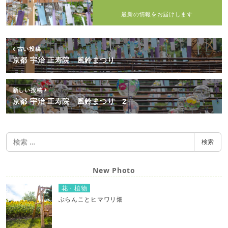
最新の情報をお届けします
古い投稿
京都 宇治 正寿院 風鈴まつり
新しい投稿
京都 宇治 正寿院 風鈴まつり 2
検
検索
索
New Photo
花・植物
ぶらんことヒマワリ畑