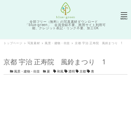
MENU
全部フリー（無料）の写真素材ダウンロード
「blue-green」 会員登録不要、商用サイト利用可
能、クレジット表記・リンク不要、加工OK
トップページ
写真素材
風景・建物・街並
京都 宇治 正寿院 風鈴まつり 1
京都 宇治 正寿院 風鈴まつり 1
カテゴリー
カテゴリー
タグ
風景・建物・街並
夏
和風
透明
京都
青