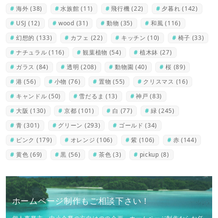
海外
(38)
水族館
(11)
飛行機
(22)
夕暮れ
(142)
USJ
(12)
wood
(31)
動物
(35)
和風
(116)
幻想的
(133)
カフェ
(22)
キッチン
(10)
椅子
(33)
ナチュラル
(116)
観葉植物
(54)
植木鉢
(27)
ガラス
(84)
透明
(208)
動物園
(40)
桜
(89)
港
(56)
小物
(76)
置物
(55)
クリスマス
(16)
キャンドル
(50)
雪だるま
(13)
神戸
(83)
大阪
(130)
京都
(101)
白
(77)
緑
(245)
青
(301)
グリーン
(293)
ゴールド
(34)
ピンク
(179)
オレンジ
(106)
紫
(106)
赤
(144)
黄色
(69)
黒
(56)
茶色
(3)
pickup
(8)
ホームページ制作もご相談下さい！