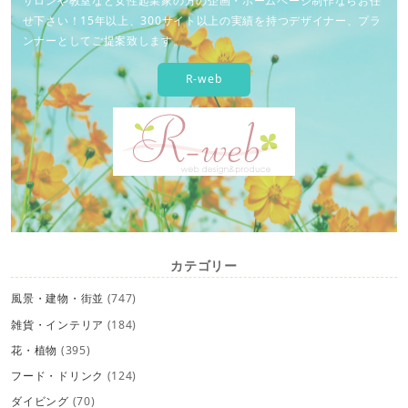
サロンや教室など女性起業家の方の企画・ホームページ制作ならお任
せ下さい！15年以上、300サイト以上の実績を持つデザイナー、プラ
ンナーとしてご提案致します。
R-web
カテゴリー
風景・建物・街並
(747)
雑貨・インテリア
(184)
花・植物
(395)
フード・ドリンク
(124)
ダイビング
(70)