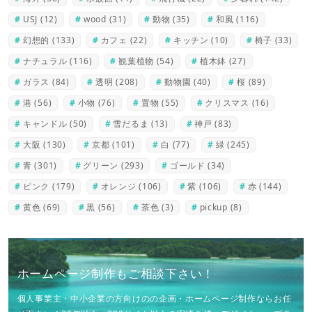
USJ
(12)
wood
(31)
動物
(35)
和風
(116)
幻想的
(133)
カフェ
(22)
キッチン
(10)
椅子
(33)
ナチュラル
(116)
観葉植物
(54)
植木鉢
(27)
ガラス
(84)
透明
(208)
動物園
(40)
桜
(89)
港
(56)
小物
(76)
置物
(55)
クリスマス
(16)
キャンドル
(50)
雪だるま
(13)
神戸
(83)
大阪
(130)
京都
(101)
白
(77)
緑
(245)
青
(301)
グリーン
(293)
ゴールド
(34)
ピンク
(179)
オレンジ
(106)
紫
(106)
赤
(144)
黄色
(69)
黒
(56)
茶色
(3)
pickup
(8)
ホームページ制作もご相談下さい！
個人事業主・中小企業の方向けのの企画・ホームページ制作ならお任