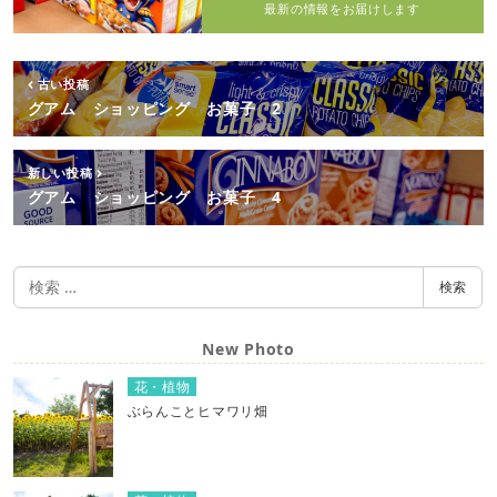
最新の情報をお届けします
古い投稿
グアム ショッピング お菓子 2
新しい投稿
グアム ショッピング お菓子 4
検
検索
索
New Photo
花・植物
ぶらんことヒマワリ畑