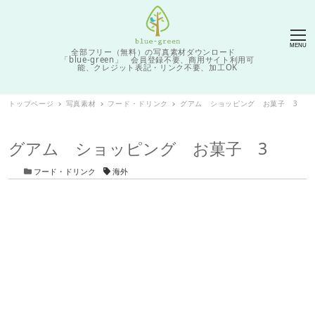
MENU
全部フリー（無料）の写真素材ダウンロード
「blue-green」 会員登録不要、商用サイト利用可
能、クレジット表記・リンク不要、加工OK
トップページ
写真素材
フード・ドリンク
グアム ショッピング お菓子 3
グアム ショッピング お菓子 3
カテゴリー
タグ
フード・ドリンク
海外