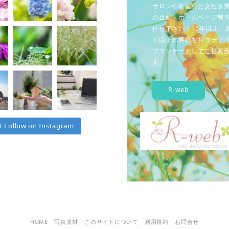
サロンや教室など女性起
の企画・ホームページ制
任せ下さい！15年以上、3
ト以上の実績を持つデザ
プランナーとしてご提案
す。
R-web
Follow on Instagram
HOME
写真素材
このサイトについて
利用規約
お問合せ