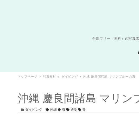
全部フリー（無料）の写真素
トップページ
写真素材
ダイビング
沖縄 慶良間諸島 マリンブルーの海
沖縄 慶良間諸島 マリン
カテゴリー
タグ
ダイビング
沖縄
海
透明
青