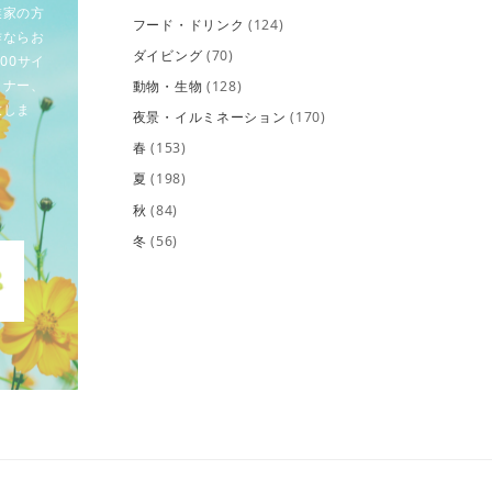
業家の方
フード・ドリンク
(124)
作ならお
ダイビング
(70)
00サイ
イナー、
動物・生物
(128)
致しま
夜景・イルミネーション
(170)
春
(153)
夏
(198)
秋
(84)
冬
(56)