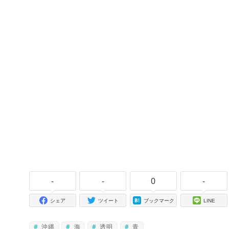
-
-
0
-
シェア
ツイート
ブックマーク
LINE
沖縄
海
透明
青