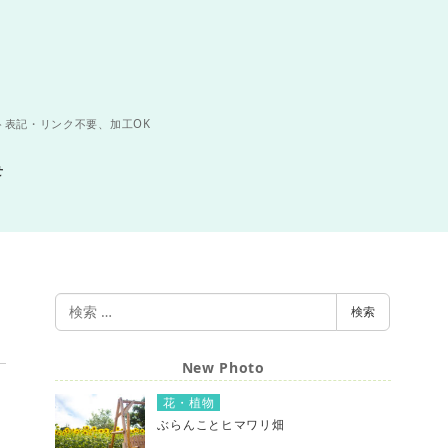
ト表記・リンク不要、加工OK
せ
検
検索
索
New Photo
花・植物
ぶらんことヒマワリ畑