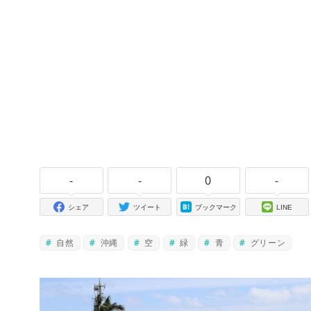
-
-
0
-
シェア
ツイート
ブックマーク
LINE
自然
沖縄
空
緑
青
グリーン