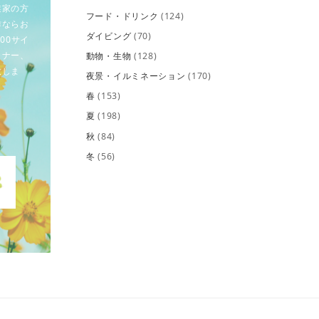
業家の方
フード・ドリンク
(124)
作ならお
ダイビング
(70)
00サイ
イナー、
動物・生物
(128)
致しま
夜景・イルミネーション
(170)
春
(153)
夏
(198)
秋
(84)
冬
(56)