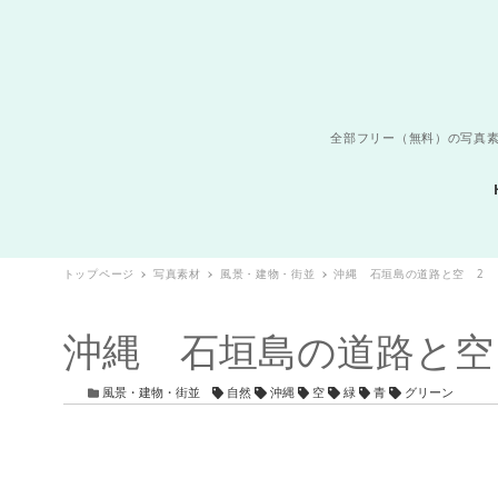
全部フリー（無料）の写真素
トップページ
写真素材
風景・建物・街並
沖縄 石垣島の道路と空 2
沖縄 石垣島の道路と空
カテゴリー
タグ
風景・建物・街並
自然
沖縄
空
緑
青
グリーン