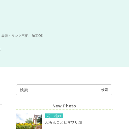
ト表記・リンク不要、加工OK
せ
検
検索
索
New Photo
花・植物
ぶらんことヒマワリ畑