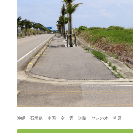
沖縄 石垣島 南国 空 雲 道路 ヤシの木 草原