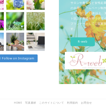
サロンや教室など女性起
の企画・ホームページ制
任せ下さい！15年以上、3
ト以上の実績を持つデザ
プランナーとしてご提案
す。
R-web
Follow on Instagram
HOME
写真素材
このサイトについて
利用規約
お問合せ