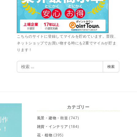
こちらのサイトに登録してマイルを貯めています。普段、
ネットショップでお買い物する時にも2重でマイルが貯ま
ります！
検
検索
索
カテゴリー
制作
風景・建物・街並
(747)
雑貨・インテリア
(184)
い！
花・植物
(395)