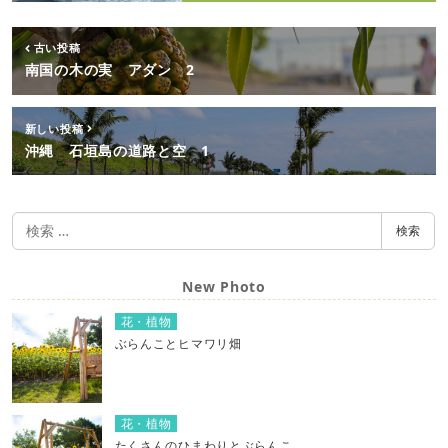
古い投稿
南国の木の実 アダン 2
新しい投稿
沖縄 石垣島の道路と空 1
検
検索
索
New Photo
花・植物
ぶらんことヒマワリ畑
花・植物
たくさんのひまわりとぶらんこ