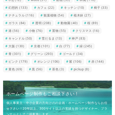
幻想的
(133)
カフェ
(22)
キッチン
(10)
椅子
(33)
ナチュラル
(116)
観葉植物
(54)
植木鉢
(27)
ガラス
(84)
透明
(208)
動物園
(40)
桜
(89)
港
(56)
小物
(76)
置物
(55)
クリスマス
(16)
キャンドル
(50)
雪だるま
(13)
神戸
(83)
大阪
(130)
京都
(101)
白
(77)
緑
(245)
青
(301)
グリーン
(293)
ゴールド
(34)
ピンク
(179)
オレンジ
(106)
紫
(106)
赤
(144)
黄色
(69)
黒
(56)
茶色
(3)
pickup
(8)
ホームページ制作もご相談下さい！
個人事業主・中小企業の方向けのの企画・ホームページ制作ならお任
せ下さい！20年以上、300サイト以上の実績を持つデザイナー、プラ
ンナーとしてご提案致します。