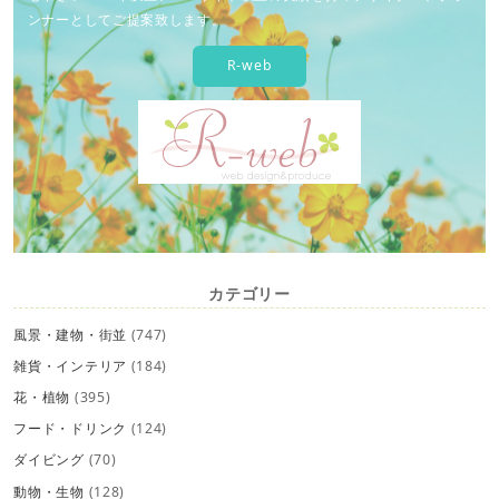
ンナーとしてご提案致します。
R-web
カテゴリー
風景・建物・街並
(747)
雑貨・インテリア
(184)
花・植物
(395)
フード・ドリンク
(124)
ダイビング
(70)
動物・生物
(128)