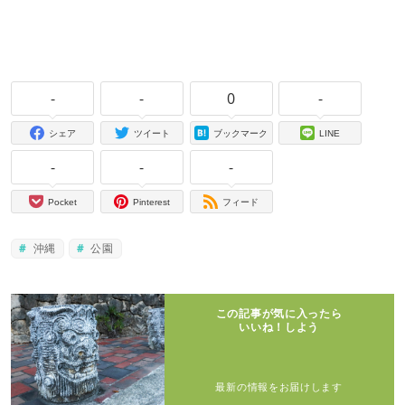
-
-
0
-
シェア
ツイート
ブックマーク
LINE
-
-
-
Pocket
Pinterest
フィード
沖縄
公園
この記事が気に入ったら
いいね！しよう
最新の情報をお届けします