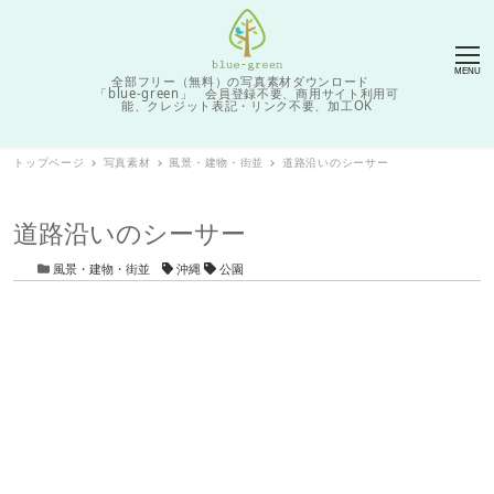
MENU
全部フリー（無料）の写真素材ダウンロード
「blue-green」 会員登録不要、商用サイト利用可
能、クレジット表記・リンク不要、加工OK
トップページ
写真素材
風景・建物・街並
道路沿いのシーサー
道路沿いのシーサー
カテゴリー
タグ
風景・建物・街並
沖縄
公園