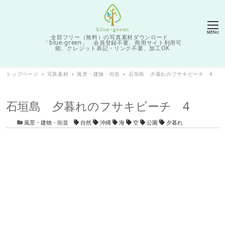
MENU
全部フリー（無料）の写真素材ダウンロード
「blue-green」 会員登録不要、商用サイト利用可
能、クレジット表記・リンク不要、加工OK
トップページ
写真素材
風景・建物・街並
石垣島 夕暮れのフサキビーチ 4
石垣島 夕暮れのフサキビーチ 4
カテゴリー
タグ
風景・建物・街並
自然
沖縄
海
空
公園
夕暮れ