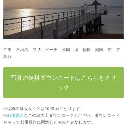
沖縄 石垣島 フサキビーチ 公園 海 桟橋 南国 空 夕
暮れ
写真の無料ダウンロードはこちらをクリ
ック
※縦横の最大サイズは2048pxになります。
※
利用規約
をご確認の上ダウンロードください。ダウンロード
をもって利用規約に同意したものとみなします。