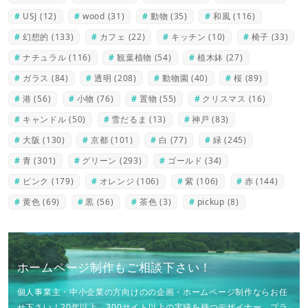
USJ
(12)
wood
(31)
動物
(35)
和風
(116)
幻想的
(133)
カフェ
(22)
キッチン
(10)
椅子
(33)
ナチュラル
(116)
観葉植物
(54)
植木鉢
(27)
ガラス
(84)
透明
(208)
動物園
(40)
桜
(89)
港
(56)
小物
(76)
置物
(55)
クリスマス
(16)
キャンドル
(50)
雪だるま
(13)
神戸
(83)
大阪
(130)
京都
(101)
白
(77)
緑
(245)
青
(301)
グリーン
(293)
ゴールド
(34)
ピンク
(179)
オレンジ
(106)
紫
(106)
赤
(144)
黄色
(69)
黒
(56)
茶色
(3)
pickup
(8)
ホームページ制作もご相談下さい！
個人事業主・中小企業の方向けのの企画・ホームページ制作ならお任
せ下さい！20年以上、300サイト以上の実績を持つデザイナー、プラ