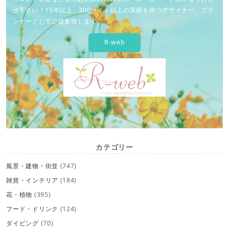
せ下さい！15年以上、300サイト以上の実績を持つデザイナー、プラ
ンナーとしてご提案致します。
R-web
カテゴリー
風景・建物・街並
(747)
雑貨・インテリア
(184)
花・植物
(395)
フード・ドリンク
(124)
ダイビング
(70)