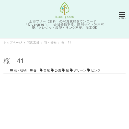
MENU
全部フリー（無料）の写真素材ダウンロード
「blue-green」 会員登録不要、商用サイト利用可
能、クレジット表記・リンク不要、加工OK
トップページ
写真素材
花・植物
桜 41
桜 41
カテゴリー
カテゴリー
タグ
花・植物
春
自然
公園
桜
グリーン
ピンク