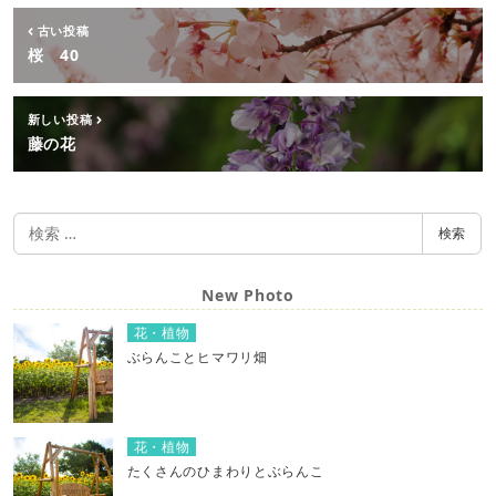
古い投稿
桜 40
新しい投稿
藤の花
検
検索
索
New Photo
花・植物
ぶらんことヒマワリ畑
花・植物
たくさんのひまわりとぶらんこ