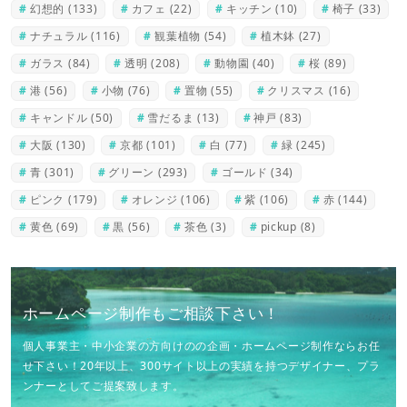
幻想的
(133)
カフェ
(22)
キッチン
(10)
椅子
(33)
ナチュラル
(116)
観葉植物
(54)
植木鉢
(27)
ガラス
(84)
透明
(208)
動物園
(40)
桜
(89)
港
(56)
小物
(76)
置物
(55)
クリスマス
(16)
キャンドル
(50)
雪だるま
(13)
神戸
(83)
大阪
(130)
京都
(101)
白
(77)
緑
(245)
青
(301)
グリーン
(293)
ゴールド
(34)
ピンク
(179)
オレンジ
(106)
紫
(106)
赤
(144)
黄色
(69)
黒
(56)
茶色
(3)
pickup
(8)
ホームページ制作もご相談下さい！
個人事業主・中小企業の方向けのの企画・ホームページ制作ならお任
せ下さい！20年以上、300サイト以上の実績を持つデザイナー、プラ
ンナーとしてご提案致します。