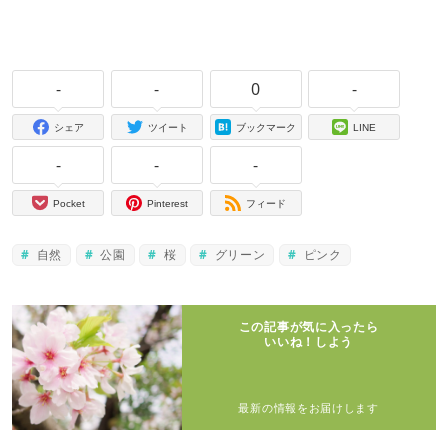
-
-
0
-
シェア
ツイート
ブックマーク
LINE
-
-
-
Pocket
Pinterest
フィード
自然
公園
桜
グリーン
ピンク
この記事が気に入ったら
いいね！しよう
最新の情報をお届けします