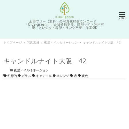
MENU
全部フリー（無料）の写真素材ダウンロード
「blue-green」 会員登録不要、商用サイト利用可
能、クレジット表記・リンク不要、加工OK
トップページ
写真素材
夜景・イルミネーション
キャンドルナイト大阪 42
キャンドルナイト大阪 42
カテゴリー
夜景・イルミネーション
タグ
幻想的
ガラス
キャンドル
オレンジ
赤
黄色