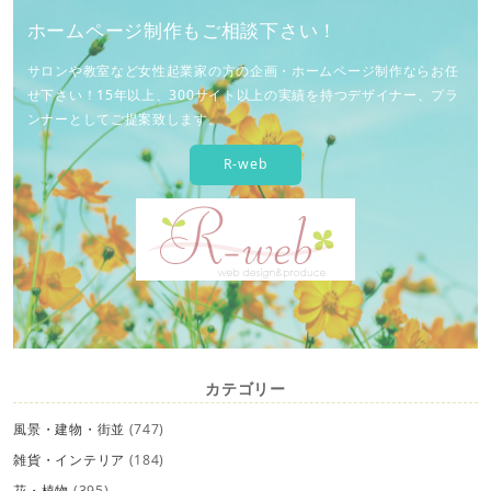
ホームページ制作もご相談下さい！
サロンや教室など女性起業家の方の企画・ホームページ制作ならお任
せ下さい！15年以上、300サイト以上の実績を持つデザイナー、プラ
ンナーとしてご提案致します。
R-web
カテゴリー
風景・建物・街並
(747)
雑貨・インテリア
(184)
花・植物
(395)