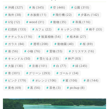
沖縄
(327)
海
(345)
空
(446)
公園
(310)
海外
(38)
水族館
(11)
飛行機
(22)
夕暮れ
(142)
USJ
(12)
wood
(31)
動物
(35)
和風
(116)
幻想的
(133)
カフェ
(22)
キッチン
(10)
椅子
(33)
ナチュラル
(116)
観葉植物
(54)
植木鉢
(27)
ガラス
(84)
透明
(208)
動物園
(40)
桜
(89)
港
(56)
小物
(76)
置物
(55)
クリスマス
(16)
キャンドル
(50)
雪だるま
(13)
神戸
(83)
大阪
(130)
京都
(101)
白
(77)
緑
(245)
青
(301)
グリーン
(293)
ゴールド
(34)
ピンク
(179)
オレンジ
(106)
紫
(106)
赤
(144)
黄色
(69)
黒
(56)
茶色
(3)
pickup
(8)