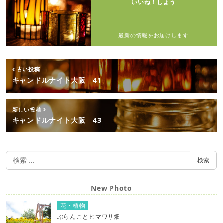
いいね！しよう
最新の情報をお届けします
古い投稿
キャンドルナイト大阪 41
新しい投稿
キャンドルナイト大阪 43
検
検索
索
New Photo
花・植物
ぶらんことヒマワリ畑