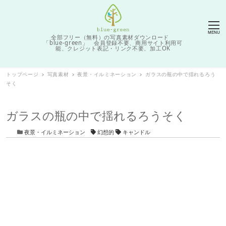
MENU
全部フリー（無料）の写真素材ダウンロード
「blue-green」 会員登録不要、商用サイト利用可
能、クレジット表記・リンク不要、加工OK
トップページ
写真素材
夜景・イルミネーション
ガラスの瓶の中で揺れるろう
そく
ガラスの瓶の中で揺れるろうそく
カテゴリー
タグ
夜景・イルミネーション
幻想的
キャンドル