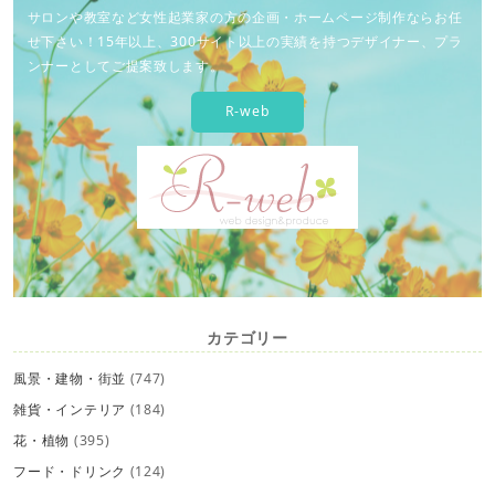
サロンや教室など女性起業家の方の企画・ホームページ制作ならお任
せ下さい！15年以上、300サイト以上の実績を持つデザイナー、プラ
ンナーとしてご提案致します。
R-web
カテゴリー
風景・建物・街並
(747)
雑貨・インテリア
(184)
花・植物
(395)
フード・ドリンク
(124)