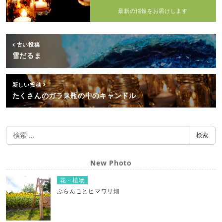
最新の情報をお届けします
古い投稿
雪だるま
新しい投稿
たくさんのガラス瓶の中のキャンドル
検
検索
索
New Photo
花・植物
ぶらんことヒマワリ畑