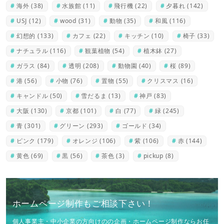
海外
(38)
水族館
(11)
飛行機
(22)
夕暮れ
(142)
USJ
(12)
wood
(31)
動物
(35)
和風
(116)
幻想的
(133)
カフェ
(22)
キッチン
(10)
椅子
(33)
ナチュラル
(116)
観葉植物
(54)
植木鉢
(27)
ガラス
(84)
透明
(208)
動物園
(40)
桜
(89)
港
(56)
小物
(76)
置物
(55)
クリスマス
(16)
キャンドル
(50)
雪だるま
(13)
神戸
(83)
大阪
(130)
京都
(101)
白
(77)
緑
(245)
青
(301)
グリーン
(293)
ゴールド
(34)
ピンク
(179)
オレンジ
(106)
紫
(106)
赤
(144)
黄色
(69)
黒
(56)
茶色
(3)
pickup
(8)
ホームページ制作もご相談下さい！
個人事業主・中小企業の方向けのの企画・ホームページ制作ならお任