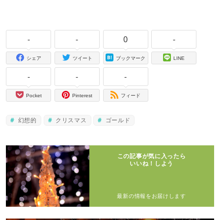
-
-
0
-
シェア
ツイート
ブックマーク
LINE
-
-
-
Pocket
Pinterest
フィード
幻想的
クリスマス
ゴールド
この記事が気に入ったら
いいね！しよう
最新の情報をお届けします