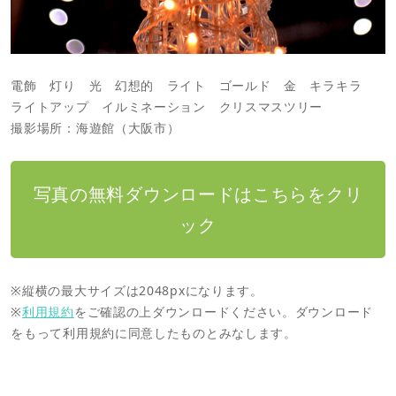
電飾 灯り 光 幻想的 ライト ゴールド 金 キラキラ
ライトアップ イルミネーション クリスマスツリー
撮影場所：海遊館（大阪市）
写真の無料ダウンロードはこちらをクリ
ック
※縦横の最大サイズは2048pxになります。
※
利用規約
をご確認の上ダウンロードください。ダウンロード
をもって利用規約に同意したものとみなします。