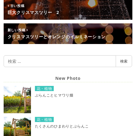
古い投稿
巨大クリスマスツリー 2
新しい投稿
クリスマスツリーとオレンジのイルミネーション
検
検索
索
New Photo
花・植物
ぶらんことヒマワリ畑
花・植物
たくさんのひまわりとぶらんこ