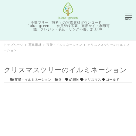
MENU
全部フリー（無料）の写真素材ダウンロード
「blue-green」 会員登録不要、商用サイト利用可
能、クレジット表記・リンク不要、加工OK
トップページ
写真素材
夜景・イルミネーション
クリスマスツリーのイルミネ
ーション
クリスマスツリーのイルミネーション
カテゴリー
カテゴリー
タグ
夜景・イルミネーション
冬
幻想的
クリスマス
ゴールド