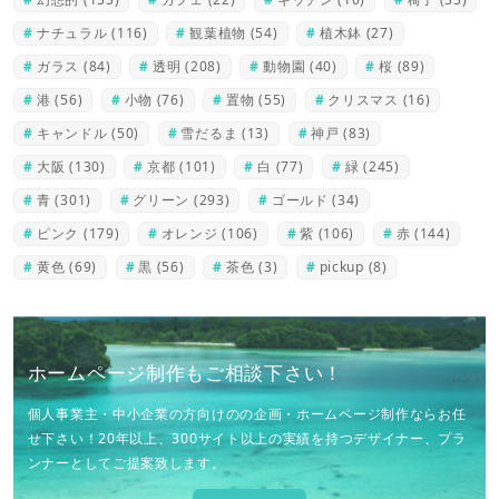
ナチュラル
(116)
観葉植物
(54)
植木鉢
(27)
ガラス
(84)
透明
(208)
動物園
(40)
桜
(89)
港
(56)
小物
(76)
置物
(55)
クリスマス
(16)
キャンドル
(50)
雪だるま
(13)
神戸
(83)
大阪
(130)
京都
(101)
白
(77)
緑
(245)
青
(301)
グリーン
(293)
ゴールド
(34)
ピンク
(179)
オレンジ
(106)
紫
(106)
赤
(144)
黄色
(69)
黒
(56)
茶色
(3)
pickup
(8)
ホームページ制作もご相談下さい！
個人事業主・中小企業の方向けのの企画・ホームページ制作ならお任
せ下さい！20年以上、300サイト以上の実績を持つデザイナー、プラ
ンナーとしてご提案致します。