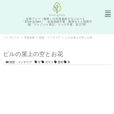
MENU
全部フリー（無料）の写真素材ダウンロード
「blue-green」 会員登録不要、商用サイト利用可
能、クレジット表記・リンク不要、加工OK
トップページ
写真素材
雑貨・インテリア
ビルの屋上の空とお花
ビルの屋上の空とお花
カテゴリー
タグ
雑貨・インテリア
空
ガラス
透明
青