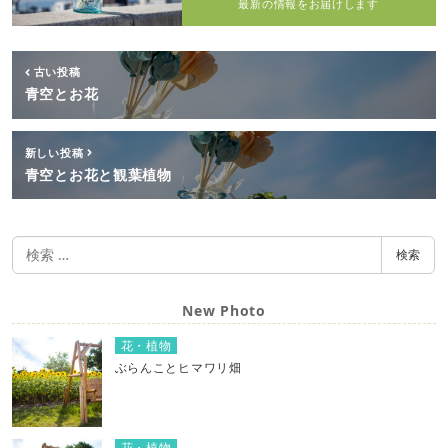
最新の情報をお届けします
古い投稿
青空とお花
新しい投稿
青空とお花と観葉植物
検
検索
索
New Photo
花・植物
ぶらんことヒマワリ畑
花・植物