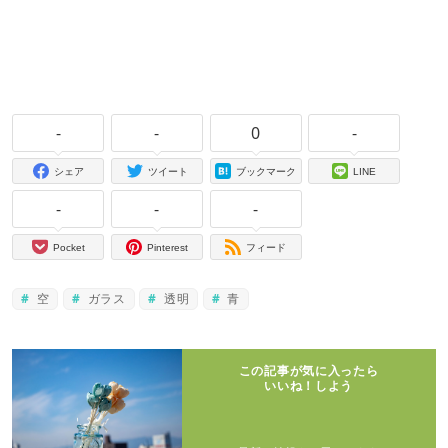
-
-
0
-
シェア
ツイート
ブックマーク
LINE
-
-
-
Pocket
Pinterest
フィード
空
ガラス
透明
青
この記事が気に入ったら
いいね！しよう