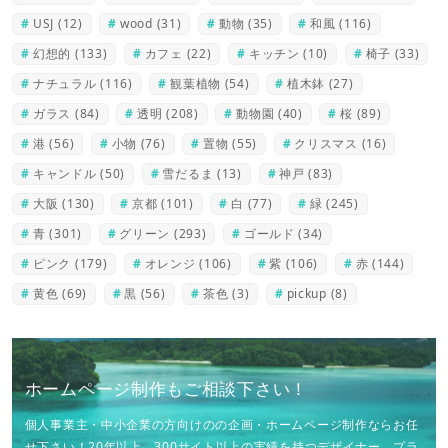
USJ
(12)
wood
(31)
動物
(35)
和風
(116)
幻想的
(133)
カフェ
(22)
キッチン
(10)
椅子
(33)
ナチュラル
(116)
観葉植物
(54)
植木鉢
(27)
ガラス
(84)
透明
(208)
動物園
(40)
桜
(89)
港
(56)
小物
(76)
置物
(55)
クリスマス
(16)
キャンドル
(50)
雪だるま
(13)
神戸
(83)
大阪
(130)
京都
(101)
白
(77)
緑
(245)
青
(301)
グリーン
(293)
ゴールド
(34)
ピンク
(179)
オレンジ
(106)
紫
(106)
赤
(144)
黄色
(69)
黒
(56)
茶色
(3)
pickup
(8)
ホームページ制作もご相談下さい！
個人事業主・中小企業の方向けのの企画・ホームページ制作ならお任
せ下さい！20年以上、300サイト以上の実績を持つデザイナー、プラ