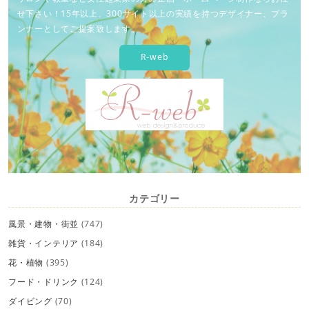
せ下さい！15年以上、300サイト以上の実績を持つデザイナー、プラ
ンナーとしてご提案致します。
R-web
カテゴリー
風景・建物・街並
(747)
雑貨・インテリア
(184)
花・植物
(395)
フード・ドリンク
(124)
ダイビング
(70)