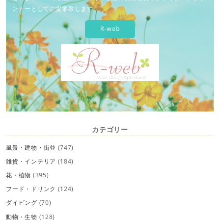
ンナーとしてご提案致します。
R-web
カテゴリー
風景・建物・街並
(747)
雑貨・インテリア
(184)
花・植物
(395)
フード・ドリンク
(124)
ダイビング
(70)
動物・生物
(128)