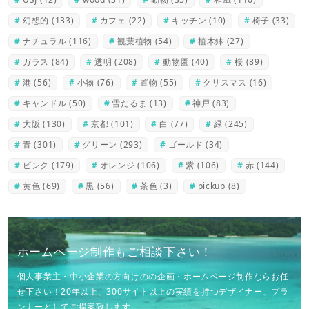
幻想的
(133)
カフェ
(22)
キッチン
(10)
椅子
(33)
ナチュラル
(116)
観葉植物
(54)
植木鉢
(27)
ガラス
(84)
透明
(208)
動物園
(40)
桜
(89)
港
(56)
小物
(76)
置物
(55)
クリスマス
(16)
キャンドル
(50)
雪だるま
(13)
神戸
(83)
大阪
(130)
京都
(101)
白
(77)
緑
(245)
青
(301)
グリーン
(293)
ゴールド
(34)
ピンク
(179)
オレンジ
(106)
紫
(106)
赤
(144)
黄色
(69)
黒
(56)
茶色
(3)
pickup
(8)
ホームページ制作もご相談下さい！
個人事業主・中小企業の方向けのの企画・ホームページ制作ならお任
せ下さい！20年以上、300サイト以上の実績を持つデザイナー、プラ
ンナーとしてご提案致します。