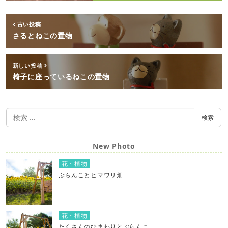
古い投稿
さるとねこの置物
新しい投稿
椅子に座っているねこの置物
検
検索
索
New Photo
花・植物
ぶらんことヒマワリ畑
花・植物
たくさんのひまわりとぶらんこ