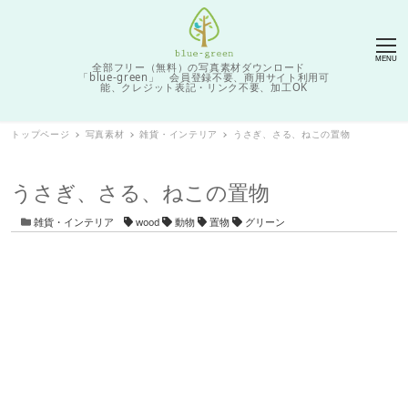
MENU
全部フリー（無料）の写真素材ダウンロード
「blue-green」 会員登録不要、商用サイト利用可
能、クレジット表記・リンク不要、加工OK
トップページ
写真素材
雑貨・インテリア
うさぎ、さる、ねこの置物
うさぎ、さる、ねこの置物
カテゴリー
タグ
雑貨・インテリア
wood
動物
置物
グリーン