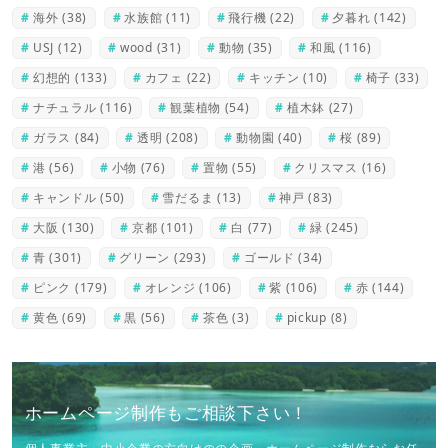
海外
(38)
水族館
(11)
飛行機
(22)
夕暮れ
(142)
USJ
(12)
wood
(31)
動物
(35)
和風
(116)
幻想的
(133)
カフェ
(22)
キッチン
(10)
椅子
(33)
ナチュラル
(116)
観葉植物
(54)
植木鉢
(27)
ガラス
(84)
透明
(208)
動物園
(40)
桜
(89)
港
(56)
小物
(76)
置物
(55)
クリスマス
(16)
キャンドル
(50)
雪だるま
(13)
神戸
(83)
大阪
(130)
京都
(101)
白
(77)
緑
(245)
青
(301)
グリーン
(293)
ゴールド
(34)
ピンク
(179)
オレンジ
(106)
紫
(106)
赤
(144)
黄色
(69)
黒
(56)
茶色
(3)
pickup
(8)
ホームページ制作もご相談下さい！