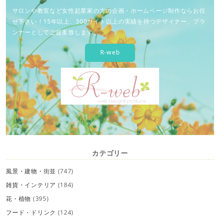
サロンや教室など女性起業家の方の企画・ホームページ制作ならお任
せ下さい！15年以上、300サイト以上の実績を持つデザイナー、プラ
ンナーとしてご提案致します。
R-web
カテゴリー
風景・建物・街並
(747)
雑貨・インテリア
(184)
花・植物
(395)
フード・ドリンク
(124)