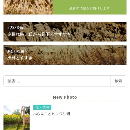
最新の情報をお届けします
古い投稿
夕暮れ時 丘から見下ろすすすき
新しい投稿
夕日とすすき
検
検索
索
New Photo
花・植物
ぶらんことヒマワリ畑