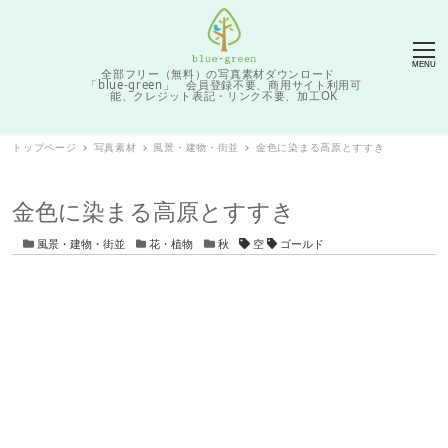
MENU
全部フリー（無料）の写真素材ダウンロード
「blue-green」 会員登録不要、商用サイト利用可
能、クレジット表記・リンク不要、加工OK
トップページ
写真素材
風景・建物・街並
金色に染まる高原とすすき
金色に染まる高原とすすき
カテゴリー
カテゴリー
カテゴリー
タグ
風景・建物・街並
花・植物
秋
空
ゴールド