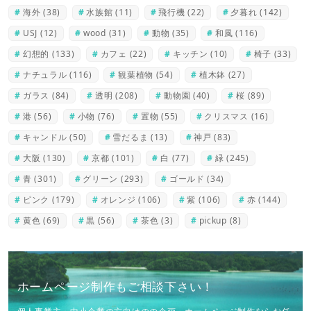
海外
(38)
水族館
(11)
飛行機
(22)
夕暮れ
(142)
USJ
(12)
wood
(31)
動物
(35)
和風
(116)
幻想的
(133)
カフェ
(22)
キッチン
(10)
椅子
(33)
ナチュラル
(116)
観葉植物
(54)
植木鉢
(27)
ガラス
(84)
透明
(208)
動物園
(40)
桜
(89)
港
(56)
小物
(76)
置物
(55)
クリスマス
(16)
キャンドル
(50)
雪だるま
(13)
神戸
(83)
大阪
(130)
京都
(101)
白
(77)
緑
(245)
青
(301)
グリーン
(293)
ゴールド
(34)
ピンク
(179)
オレンジ
(106)
紫
(106)
赤
(144)
黄色
(69)
黒
(56)
茶色
(3)
pickup
(8)
ホームページ制作もご相談下さい！