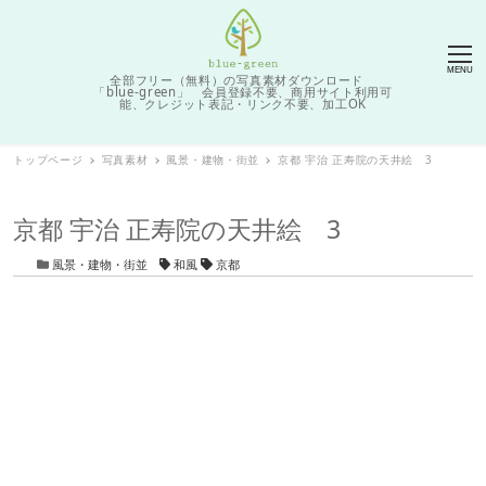
MENU
全部フリー（無料）の写真素材ダウンロード
「blue-green」 会員登録不要、商用サイト利用可
能、クレジット表記・リンク不要、加工OK
トップページ
写真素材
風景・建物・街並
京都 宇治 正寿院の天井絵 3
京都 宇治 正寿院の天井絵 3
カテゴリー
タグ
風景・建物・街並
和風
京都