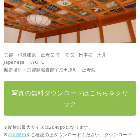
京都 和風建築 正寿院 寺 寺院 日本絵 天井
Japanese KYOTO
撮影場所：京都府綴喜郡宇治田原町 正寿院
写真の無料ダウンロードはこちらをクリ
ック
※縦横の最大サイズは2048pxになります。
※
利用規約
をご確認の上ダウンロードください。ダウンロード