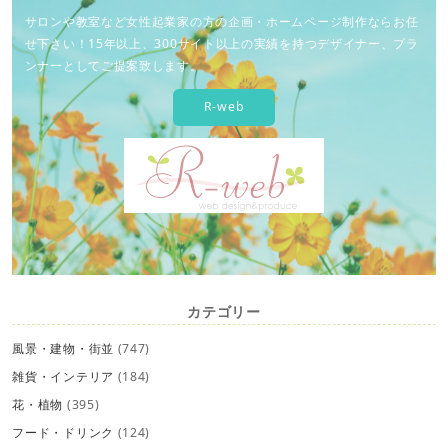
サロンや教室など女性起業家の方の企画・ホームページ制作ならお任
せ下さい！15年以上、300サイト以上の実績を持つデザイナー、プラ
ンナーとしてご提案致します。
R-web
カテゴリー
風景・建物・街並
(747)
雑貨・インテリア
(184)
花・植物
(395)
フード・ドリンク
(124)