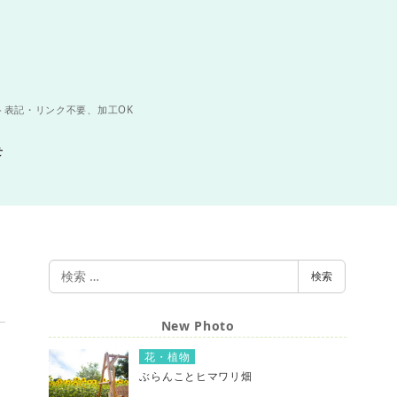
ト表記・リンク不要、加工OK
せ
検
検索
索
New Photo
花・植物
ぶらんことヒマワリ畑