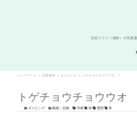
全部フリー（無料）の写真素
トップページ
写真素材
ダイビング
トゲチョウチョウウオ 1
トゲチョウチョウウオ 
カテゴリー
カテゴリー
タグ
ダイビング
動物・生物
沖縄
海
透明
青