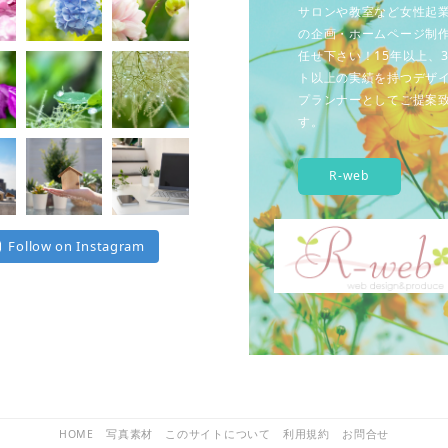
サロンや教室など女性起
の企画・ホームページ制
任せ下さい！15年以上、3
ト以上の実績を持つデザ
プランナーとしてご提案
す。
R-web
Follow on Instagram
HOME
写真素材
このサイトについて
利用規約
お問合せ