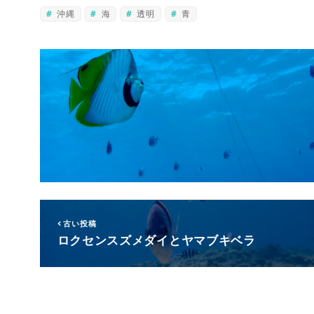
沖縄
海
透明
青
古い投稿
ロクセンスズメダイとヤマブキベラ