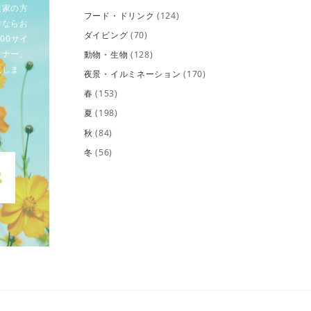
業家の方
フード・ドリンク
(124)
作ならお
ダイビング
(70)
00サイ
イナー、
動物・生物
(128)
致しま
夜景・イルミネーション
(170)
春
(153)
夏
(198)
秋
(84)
冬
(56)