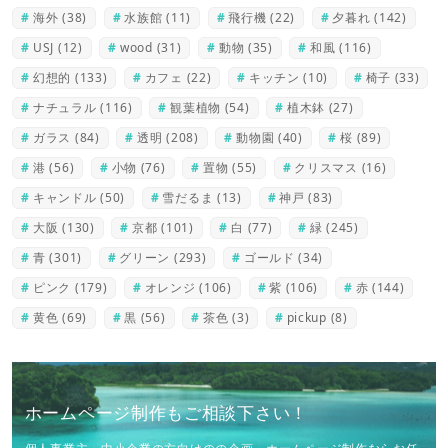
海外
(38)
水族館
(11)
飛行機
(22)
夕暮れ
(142)
USJ
(12)
wood
(31)
動物
(35)
和風
(116)
幻想的
(133)
カフェ
(22)
キッチン
(10)
椅子
(33)
ナチュラル
(116)
観葉植物
(54)
植木鉢
(27)
ガラス
(84)
透明
(208)
動物園
(40)
桜
(89)
港
(56)
小物
(76)
置物
(55)
クリスマス
(16)
キャンドル
(50)
雪だるま
(13)
神戸
(83)
大阪
(130)
京都
(101)
白
(77)
緑
(245)
青
(301)
グリーン
(293)
ゴールド
(34)
ピンク
(179)
オレンジ
(106)
紫
(106)
赤
(144)
黄色
(69)
黒
(56)
茶色
(3)
pickup
(8)
ホームページ制作もご相談下さい！