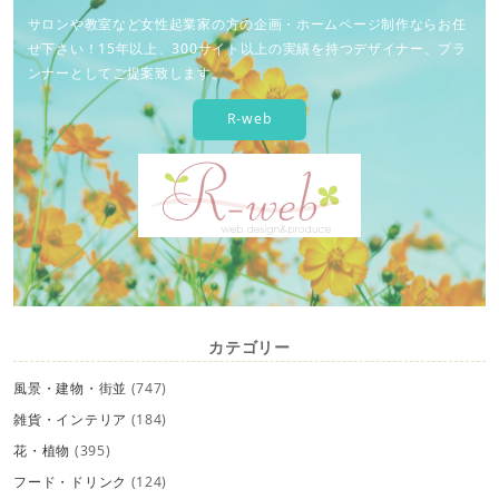
サロンや教室など女性起業家の方の企画・ホームページ制作ならお任
せ下さい！15年以上、300サイト以上の実績を持つデザイナー、プラ
ンナーとしてご提案致します。
R-web
カテゴリー
風景・建物・街並
(747)
雑貨・インテリア
(184)
花・植物
(395)
フード・ドリンク
(124)