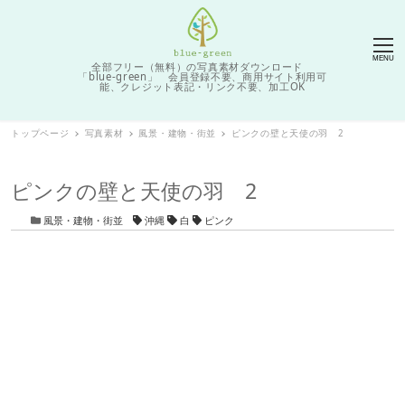
MENU
全部フリー（無料）の写真素材ダウンロード
「blue-green」 会員登録不要、商用サイト利用可
能、クレジット表記・リンク不要、加工OK
トップページ
写真素材
風景・建物・街並
ピンクの壁と天使の羽 2
ピンクの壁と天使の羽 2
カテゴリー
タグ
風景・建物・街並
沖縄
白
ピンク