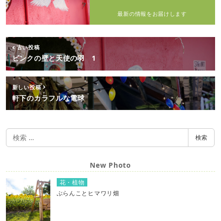
最新の情報をお届けします
古い投稿
ピンクの壁と天使の羽 1
新しい投稿
軒下のカラフルな電球
検
検索
索
New Photo
花・植物
ぶらんことヒマワリ畑