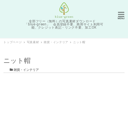
MENU
全部フリー（無料）の写真素材ダウンロード
「blue-green」 会員登録不要、商用サイト利用可
能、クレジット表記・リンク不要、加工OK
トップページ
写真素材
雑貨・インテリア
ニット帽
ニット帽
カテゴリー
雑貨・インテリア