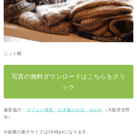
ニット帽
写真の無料ダウンロードはこちらをクリ
ック
撮影協力：
カフェと雑貨・お洋服のお店 sucre
（大阪府交野
市）
※縦横の最大サイズは2048pxになります。