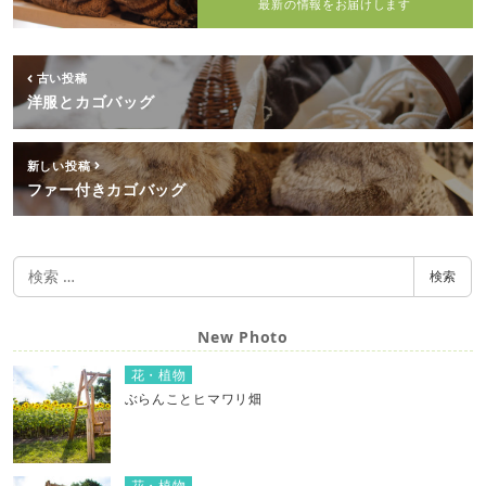
最新の情報をお届けします
古い投稿
洋服とカゴバッグ
新しい投稿
ファー付きカゴバッグ
検
検索
索
New Photo
花・植物
ぶらんことヒマワリ畑
花・植物