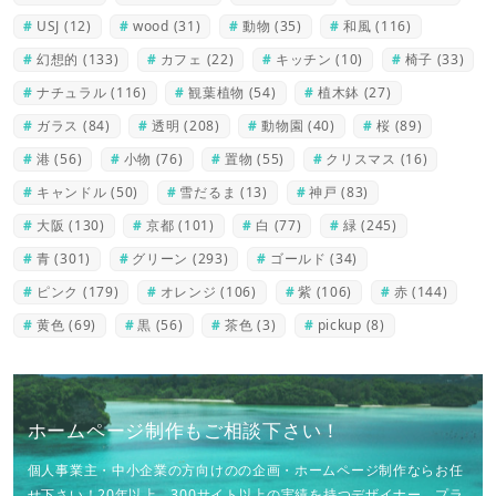
USJ
(12)
wood
(31)
動物
(35)
和風
(116)
幻想的
(133)
カフェ
(22)
キッチン
(10)
椅子
(33)
ナチュラル
(116)
観葉植物
(54)
植木鉢
(27)
ガラス
(84)
透明
(208)
動物園
(40)
桜
(89)
港
(56)
小物
(76)
置物
(55)
クリスマス
(16)
キャンドル
(50)
雪だるま
(13)
神戸
(83)
大阪
(130)
京都
(101)
白
(77)
緑
(245)
青
(301)
グリーン
(293)
ゴールド
(34)
ピンク
(179)
オレンジ
(106)
紫
(106)
赤
(144)
黄色
(69)
黒
(56)
茶色
(3)
pickup
(8)
ホームページ制作もご相談下さい！
個人事業主・中小企業の方向けのの企画・ホームページ制作ならお任
せ下さい！20年以上、300サイト以上の実績を持つデザイナー、プラ