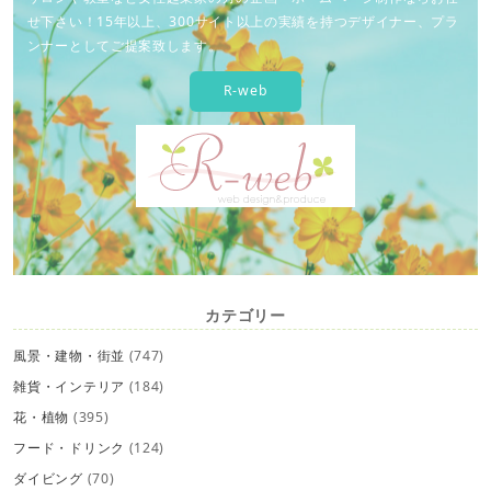
せ下さい！15年以上、300サイト以上の実績を持つデザイナー、プラ
ンナーとしてご提案致します。
R-web
カテゴリー
風景・建物・街並
(747)
雑貨・インテリア
(184)
花・植物
(395)
フード・ドリンク
(124)
ダイビング
(70)