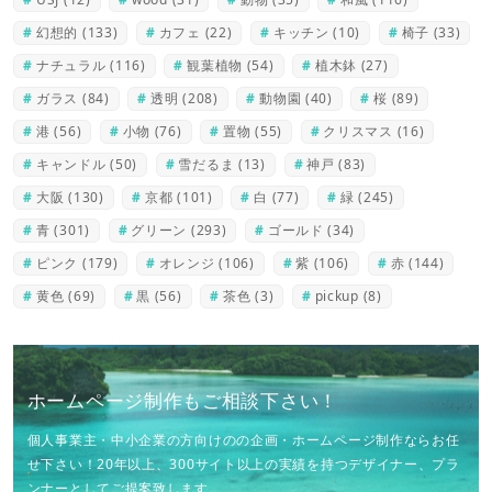
幻想的
(133)
カフェ
(22)
キッチン
(10)
椅子
(33)
ナチュラル
(116)
観葉植物
(54)
植木鉢
(27)
ガラス
(84)
透明
(208)
動物園
(40)
桜
(89)
港
(56)
小物
(76)
置物
(55)
クリスマス
(16)
キャンドル
(50)
雪だるま
(13)
神戸
(83)
大阪
(130)
京都
(101)
白
(77)
緑
(245)
青
(301)
グリーン
(293)
ゴールド
(34)
ピンク
(179)
オレンジ
(106)
紫
(106)
赤
(144)
黄色
(69)
黒
(56)
茶色
(3)
pickup
(8)
ホームページ制作もご相談下さい！
個人事業主・中小企業の方向けのの企画・ホームページ制作ならお任
せ下さい！20年以上、300サイト以上の実績を持つデザイナー、プラ
ンナーとしてご提案致します。