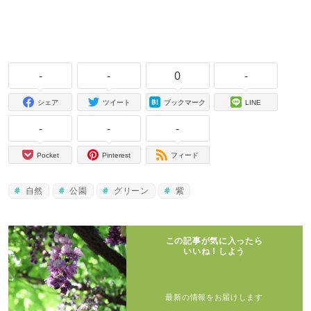
-
-
0
-
シェア
ツイート
ブックマーク
LINE
-
-
-
Pocket
Pinterest
フィード
自然
公園
グリーン
紫
この記事が気に入ったら
いいね！しよう
最新の情報をお届けします