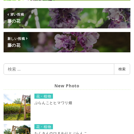
古い投稿
藤の花
新しい投稿
藤の花
検
検索
索
New Photo
花・植物
ぶらんことヒマワリ畑
花・植物
たくさんのひまわりとぶらんこ