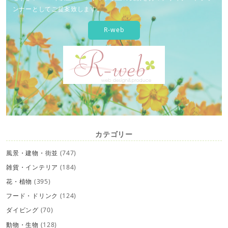
ンナーとしてご提案致します。
R-web
カテゴリー
風景・建物・街並
(747)
雑貨・インテリア
(184)
花・植物
(395)
フード・ドリンク
(124)
ダイビング
(70)
動物・生物
(128)