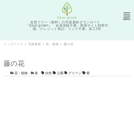
MENU
全部フリー（無料）の写真素材ダウンロード
「blue-green」 会員登録不要、商用サイト利用可
能、クレジット表記・リンク不要、加工OK
トップページ
写真素材
花・植物
藤の花
藤の花
カテゴリー
カテゴリー
タグ
花・植物
春
自然
公園
グリーン
紫