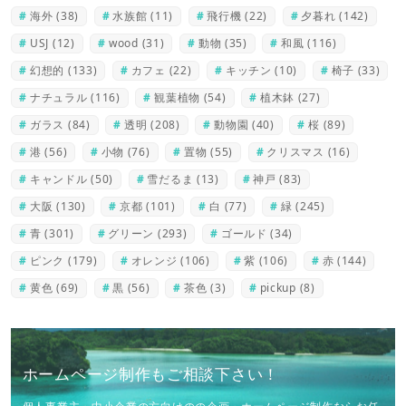
海外
(38)
水族館
(11)
飛行機
(22)
夕暮れ
(142)
USJ
(12)
wood
(31)
動物
(35)
和風
(116)
幻想的
(133)
カフェ
(22)
キッチン
(10)
椅子
(33)
ナチュラル
(116)
観葉植物
(54)
植木鉢
(27)
ガラス
(84)
透明
(208)
動物園
(40)
桜
(89)
港
(56)
小物
(76)
置物
(55)
クリスマス
(16)
キャンドル
(50)
雪だるま
(13)
神戸
(83)
大阪
(130)
京都
(101)
白
(77)
緑
(245)
青
(301)
グリーン
(293)
ゴールド
(34)
ピンク
(179)
オレンジ
(106)
紫
(106)
赤
(144)
黄色
(69)
黒
(56)
茶色
(3)
pickup
(8)
ホームページ制作もご相談下さい！