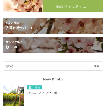
最新の情報をお届けします
古い投稿
夕暮れ時の桜 1
新しい投稿
桜 30
検
検索
索
New Photo
花・植物
ぶらんことヒマワリ畑