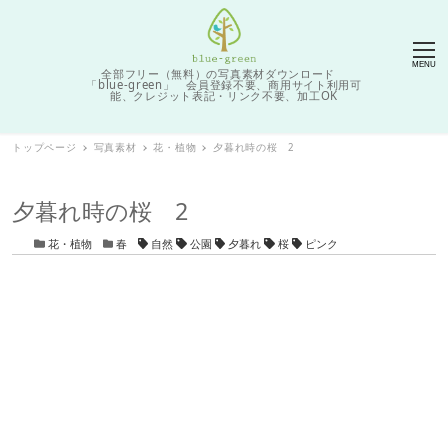
MENU
全部フリー（無料）の写真素材ダウンロード
「blue-green」 会員登録不要、商用サイト利用可
能、クレジット表記・リンク不要、加工OK
トップページ
写真素材
花・植物
夕暮れ時の桜 2
夕暮れ時の桜 2
カテゴリー
カテゴリー
タグ
花・植物
春
自然
公園
夕暮れ
桜
ピンク