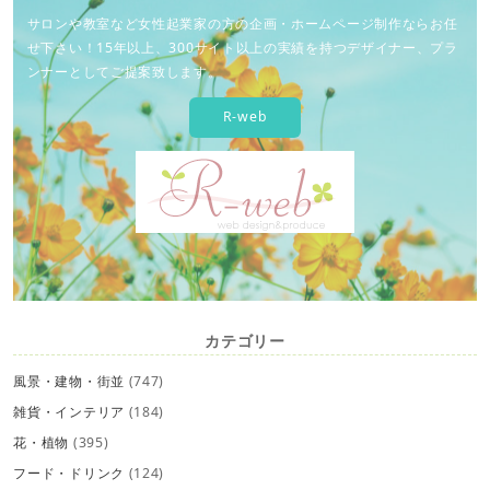
サロンや教室など女性起業家の方の企画・ホームページ制作ならお任
せ下さい！15年以上、300サイト以上の実績を持つデザイナー、プラ
ンナーとしてご提案致します。
R-web
カテゴリー
風景・建物・街並
(747)
雑貨・インテリア
(184)
花・植物
(395)
フード・ドリンク
(124)