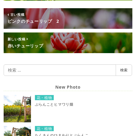
古い投稿
ピンクのチューリップ 2
新しい投稿
赤いチューリップ
検
検索
索
New Photo
花・植物
ぶらんことヒマワリ畑
花・植物
たくさんのひまわりとぶらんこ