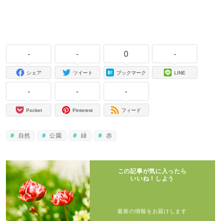
-
-
0
-
シェア
ツイート
ブックマーク
LINE
-
-
-
Pocket
Pinterest
フィード
自然
公園
緑
赤
この記事が気に入ったら
いいね！しよう
最新の情報をお届けします