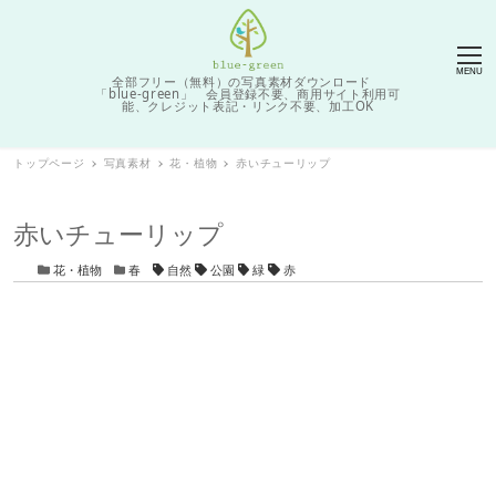
MENU
全部フリー（無料）の写真素材ダウンロード
「blue-green」 会員登録不要、商用サイト利用可
能、クレジット表記・リンク不要、加工OK
トップページ
写真素材
花・植物
赤いチューリップ
赤いチューリップ
カテゴリー
カテゴリー
タグ
花・植物
春
自然
公園
緑
赤