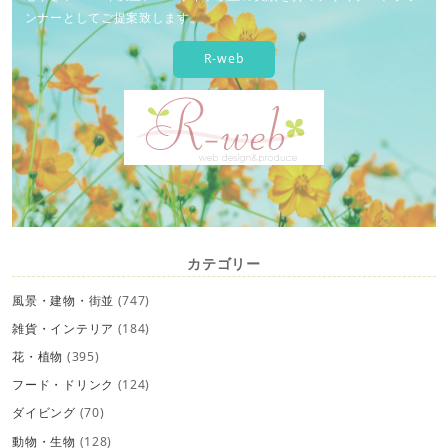
ンナーとしてご提案致します。
R-web
カテゴリー
風景・建物・街並
(747)
雑貨・インテリア
(184)
花・植物
(395)
フード・ドリンク
(124)
ダイビング
(70)
動物・生物
(128)