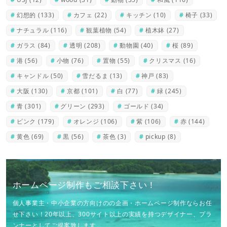
幻想的
(133)
カフェ
(22)
キッチン
(10)
椅子
(33)
ナチュラル
(116)
観葉植物
(54)
植木鉢
(27)
ガラス
(84)
透明
(208)
動物園
(40)
桜
(89)
港
(56)
小物
(76)
置物
(55)
クリスマス
(16)
キャンドル
(50)
雪だるま
(13)
神戸
(83)
大阪
(130)
京都
(101)
白
(77)
緑
(245)
青
(301)
グリーン
(293)
ゴールド
(34)
ピンク
(179)
オレンジ
(106)
紫
(106)
赤
(144)
黄色
(69)
黒
(56)
茶色
(3)
pickup
(8)
ホームページ制作もご相談下さい！
個人事業主・中小企業の方向けのの企画・ホームページ制作ならお任
せ下さい！20年以上、300サイト以上の実績を持つデザイナー、プラ
ンナーとしてご提案致します。