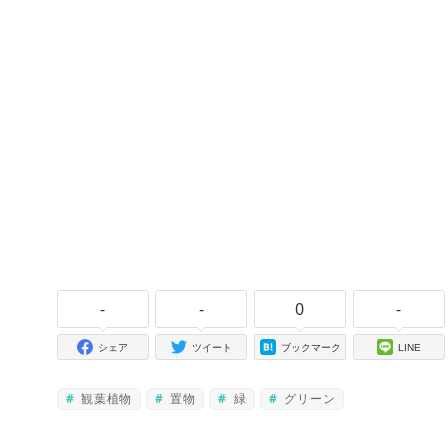
-
-
0
-
シェア
ツイート
ブックマーク
LINE
観葉植物
置物
緑
グリーン