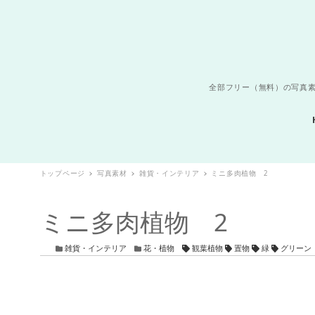
全部フリー（無料）の写真素
トップページ
写真素材
雑貨・インテリア
ミニ多肉植物 2
ミニ多肉植物 2
カテゴリー
カテゴリー
タグ
雑貨・インテリア
花・植物
観葉植物
置物
緑
グリーン