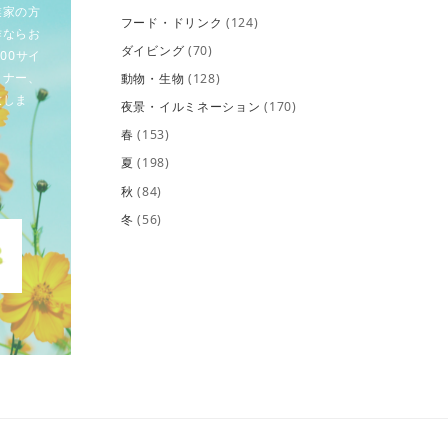
業家の方
フード・ドリンク
(124)
作ならお
ダイビング
(70)
00サイ
イナー、
動物・生物
(128)
致しま
夜景・イルミネーション
(170)
春
(153)
夏
(198)
秋
(84)
冬
(56)