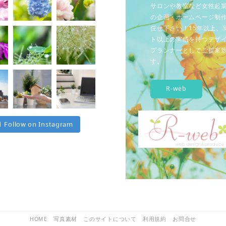
サロンや教室など女性起
の企画・ホームページ制
任せ下さい！15年以上、3
ト以上の実績を持つデザ
プランナーとしてご提案
す。
R-web
Follow on Instagram
HOME
写真素材
このサイトについて
利用規約
お問合せ