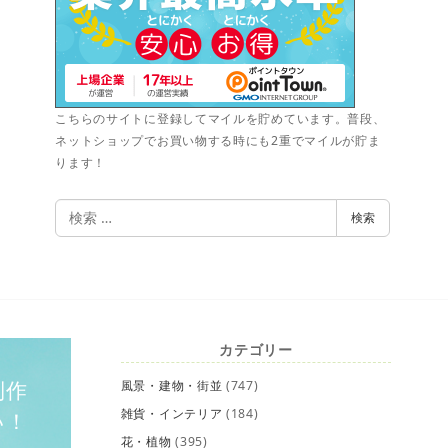
こちらのサイトに登録してマイルを貯めています。普段、
ネットショップでお買い物する時にも2重でマイルが貯ま
ります！
検
検索
索
カテゴリー
制作
風景・建物・街並
(747)
雑貨・インテリア
(184)
い！
花・植物
(395)