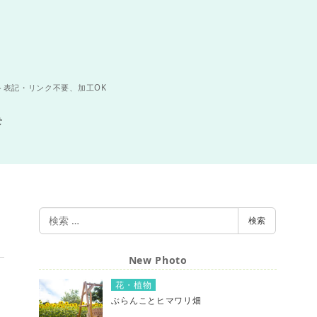
ト表記・リンク不要、加工OK
せ
検
検索
索
New Photo
花・植物
ぶらんことヒマワリ畑