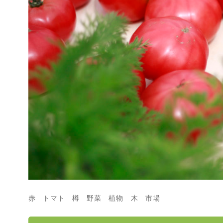
赤 トマト 樽 野菜 植物 木 市場