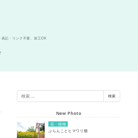
ト表記・リンク不要、加工OK
せ
検
検索
索
New Photo
花・植物
ぶらんことヒマワリ畑