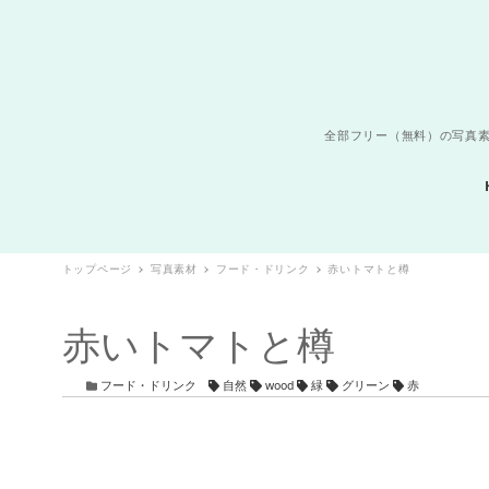
全部フリー（無料）の写真素
トップページ
写真素材
フード・ドリンク
赤いトマトと樽
赤いトマトと樽
カテゴリー
タグ
フード・ドリンク
自然
wood
緑
グリーン
赤