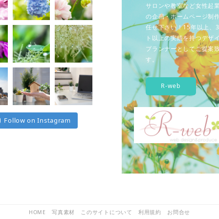
サロンや教室など女性起
の企画・ホームページ制
任せ下さい！15年以上、3
ト以上の実績を持つデザ
プランナーとしてご提案
す。
R-web
Follow on Instagram
HOME
写真素材
このサイトについて
利用規約
お問合せ