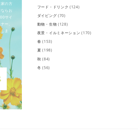
業家の方
フード・ドリンク
(124)
作ならお
ダイビング
(70)
00サイ
イナー、
動物・生物
(128)
致しま
夜景・イルミネーション
(170)
春
(153)
夏
(198)
秋
(84)
冬
(56)